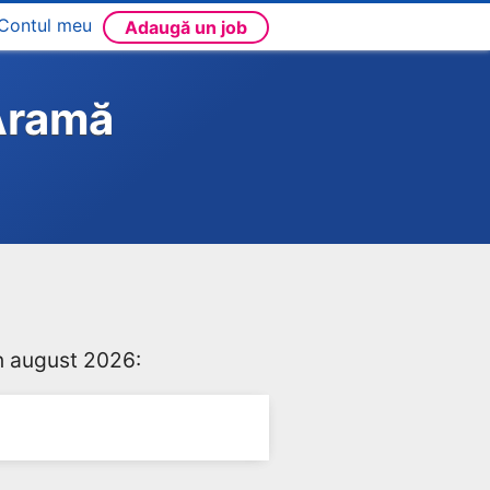
Contul meu
Adaugă un job
 Aramă
în august 2026: