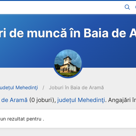
i de muncă în Baia de
județul Mehedinţi
/
Joburi în Baia de Aramă
a de Aramă
(0 joburi),
județul Mehedinţi
. Angajări 
un rezultat pentru .