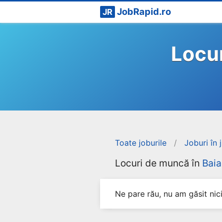
JobRapid.ro
JR
Locur
Toate joburile
/
Joburi în 
Locuri de muncă în
Bai
Ne pare rău, nu am găsit nici