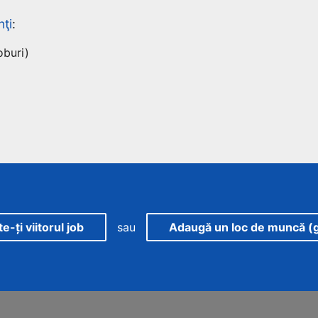
nţi
:
oburi)
-ți viitorul job
sau
Adaugă un loc de muncă (g