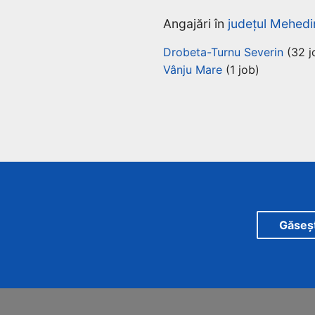
Angajări în
județul Mehedi
Drobeta-Turnu Severin
(32 j
Vânju Mare
(1 job)
Găsește