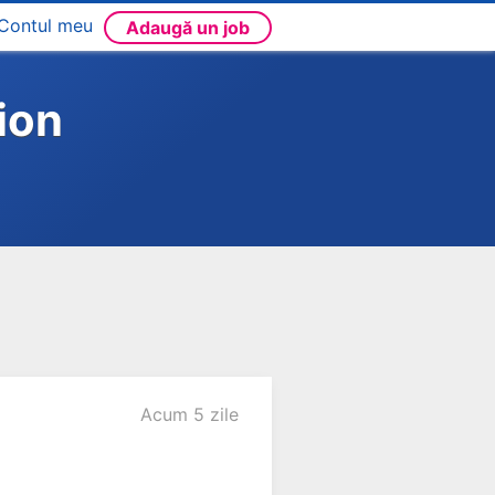
Contul meu
Adaugă un job
ion
Acum 5 zile