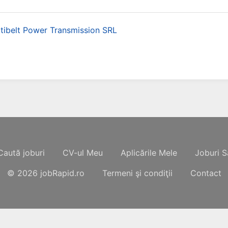
tibelt Power Transmission SRL
Caută joburi
CV-ul Meu
Aplicările Mele
Joburi S
© 2026
jobRapid.ro
Termeni şi condiţii
Contact