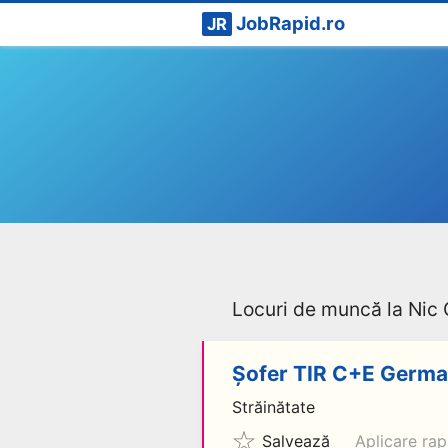
JobRapid.ro
JR
Locuri de muncă la Ni
Șofer TIR C+E Germa
Străinătate
Salvează
Aplicare rap