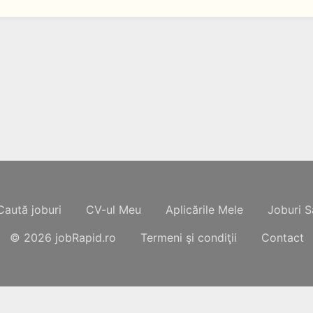
Caută joburi
CV-ul Meu
Aplicările Mele
Joburi S
© 2026
jobRapid.ro
Termeni şi condiţii
Contact