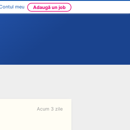
Contul meu
Adaugă un job
Acum 3 zile