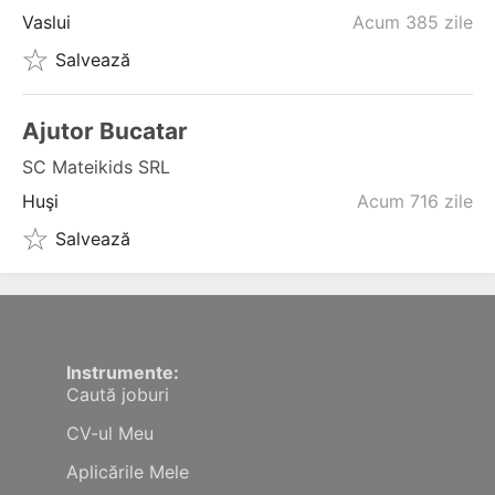
Vaslui
Acum 385 zile
Salvează
Ajutor Bucatar
SC Mateikids SRL
Huşi
Acum 716 zile
Salvează
Instrumente:
Caută joburi
CV-ul Meu
Aplicările Mele