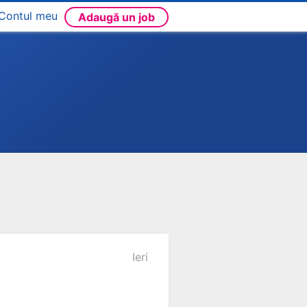
Contul meu
Adaugă un job
Ieri