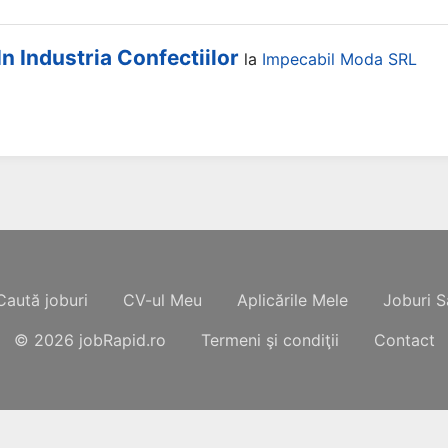
In Industria Confectiilor
la
Impecabil Moda SRL
Caută joburi
CV-ul Meu
Aplicările Mele
Joburi S
© 2026
jobRapid.ro
Termeni şi condiţii
Contact