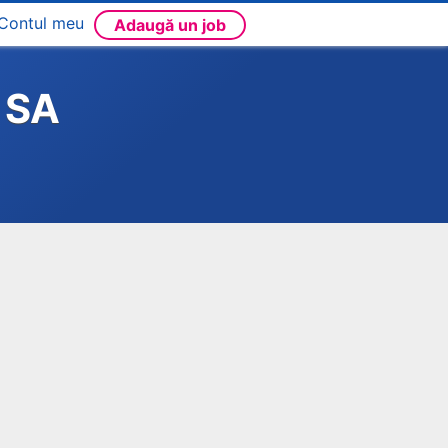
Contul meu
Adaugă un job
e SA