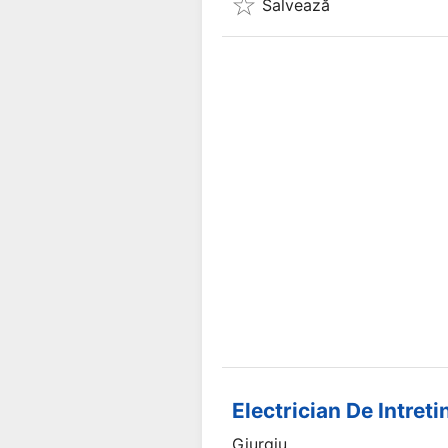
Salvează
Electrician De Intreti
Giurgiu