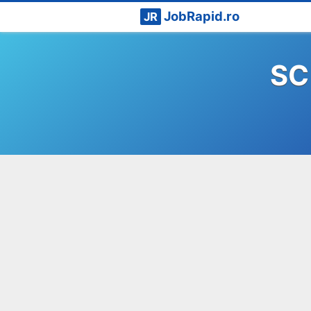
JobRapid.ro
JR
SC 