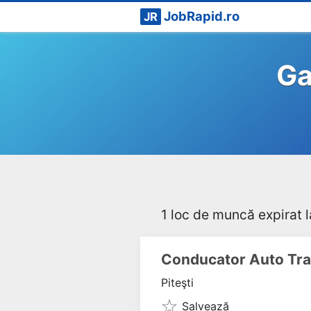
JobRapid.ro
JR
Ga
1 loc de muncă expirat l
Conducator Auto Tra
Piteşti
Salvează