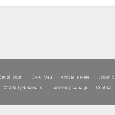
Caută joburi
CV-ul Meu
Aplicările Mele
Joburi S
© 2026
jobRapid.ro
Termeni şi condiţii
Contact