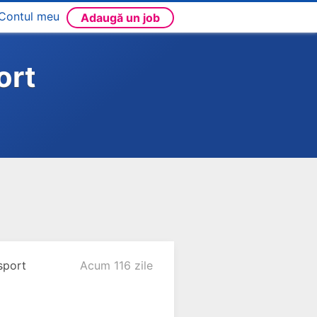
Contul meu
Adaugă un job
ort
sport
Acum 116 zile