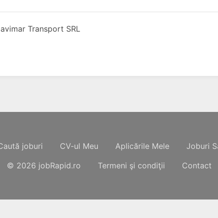
avimar Transport SRL
Caută joburi
CV-ul Meu
Aplicările Mele
Joburi S
© 2026
jobRapid.ro
Termeni şi condiţii
Contact