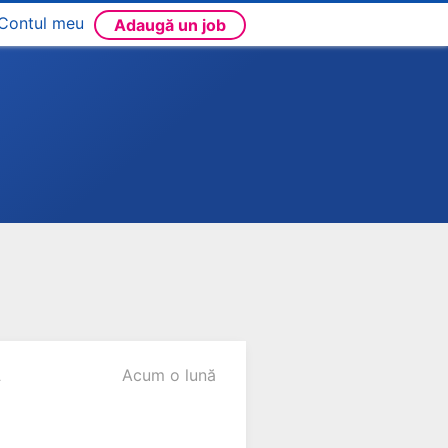
Contul meu
Adaugă un job
L
Acum o lună