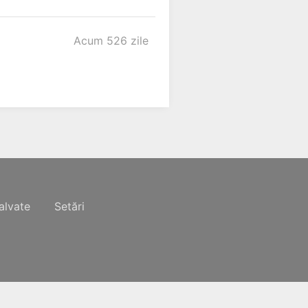
Acum 526 zile
alvate
Setări