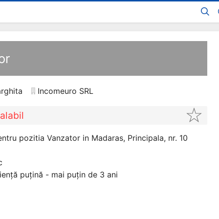
or
arghita
Incomeuro SRL
alabil
ru pozitia Vanzator in Madaras, Principala, nr. 10
c
iență puțină - mai puțin de 3 ani