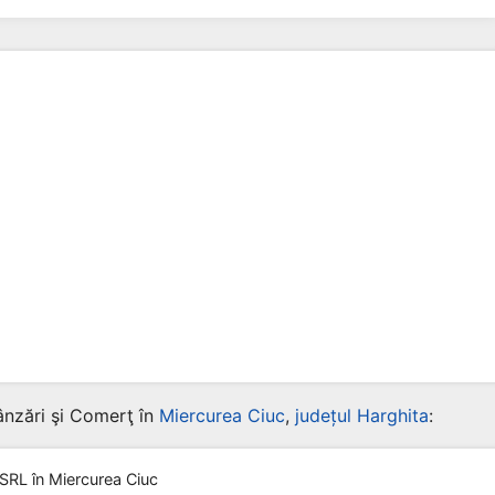
ânzări şi Comerţ în
Miercurea Ciuc
,
județul Harghita
:
 SRL
în Miercurea Ciuc