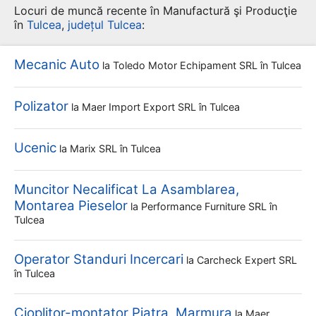
Locuri de muncă recente în Manufactură şi Producţie
în
Tulcea
,
județul Tulcea
:
Mecanic Auto
la
Toledo Motor Echipament SRL
în Tulcea
Polizator
la
Maer Import Export SRL
în Tulcea
Ucenic
la
Marix SRL
în Tulcea
Muncitor Necalificat La Asamblarea,
Montarea Pieselor
la
Performance Furniture SRL
în
Tulcea
Operator Standuri Incercari
la
Carcheck Expert SRL
în Tulcea
Cioplitor-montator Piatra, Marmura
la
Maer