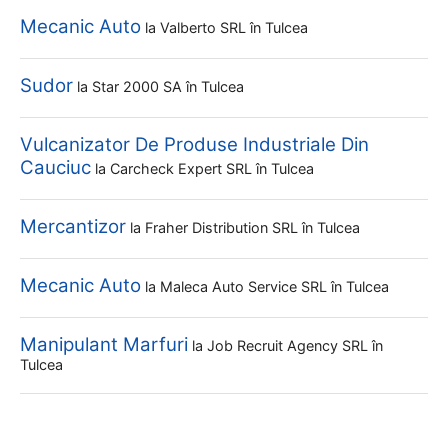
Mecanic Auto
la
Valberto SRL
în Tulcea
Sudor
la
Star 2000 SA
în Tulcea
Vulcanizator De Produse Industriale Din
Cauciuc
la
Carcheck Expert SRL
în Tulcea
Mercantizor
la
Fraher Distribution SRL
în Tulcea
Mecanic Auto
la
Maleca Auto Service SRL
în Tulcea
Manipulant Marfuri
la
Job Recruit Agency SRL
în
Tulcea