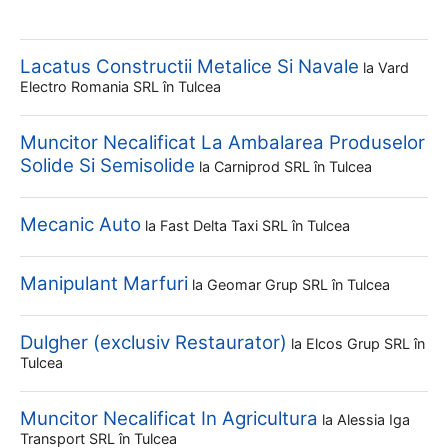
Lacatus Constructii Metalice Si Navale
la
Vard
Electro Romania SRL
în Tulcea
Muncitor Necalificat La Ambalarea Produselor
Solide Si Semisolide
la
Carniprod SRL
în Tulcea
Mecanic Auto
la
Fast Delta Taxi SRL
în Tulcea
Manipulant Marfuri
la
Geomar Grup SRL
în Tulcea
Dulgher (exclusiv Restaurator)
la
Elcos Grup SRL
în
Tulcea
Muncitor Necalificat In Agricultura
la
Alessia Iga
Transport SRL
în Tulcea