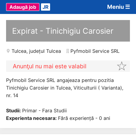
Meniu ☰
Adaugă job
JR
Expirat - Tinichigiu Carosier
Tulcea
,
județul Tulcea
Pyfmobil Service SRL
Anunţul nu mai este valabil
Pyfmobil Service SRL angajeaza pentru pozitia
Tinichigiu Carosier in Tulcea, Viticulturii ( Varianta),
nr. 14
Studii:
Primar - Fara Studii
Experienta necesara:
Fără experiență - 0 ani