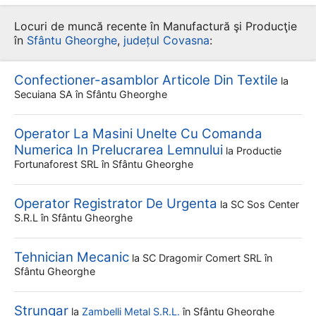
Locuri de muncă recente în Manufactură şi Producţie
în
Sfântu Gheorghe
,
județul Covasna
:
Confectioner-asamblor Articole Din Textile
la
Secuiana SA
în Sfântu Gheorghe
Operator La Masini Unelte Cu Comanda
Numerica In Prelucrarea Lemnului
la
Productie
Fortunaforest SRL
în Sfântu Gheorghe
Operator Registrator De Urgenta
la
SC Sos Center
S.r.l
în Sfântu Gheorghe
Tehnician Mecanic
la
SC Dragomir Comert SRL
în
Sfântu Gheorghe
Strungar
la
Zambelli Metal S.R.L.
în Sfântu Gheorghe