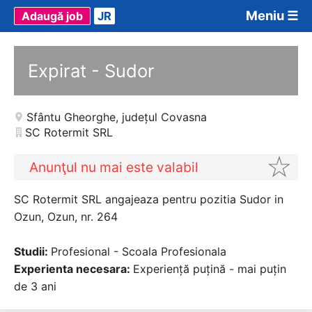
Meniu ☰
Adaugă job
JR
Expirat - Sudor
Sfântu Gheorghe
,
județul Covasna
SC Rotermit SRL
Anunţul nu mai este valabil
SC Rotermit SRL angajeaza pentru pozitia Sudor in
Ozun, Ozun, nr. 264
Studii:
Profesional - Scoala Profesionala
Experienta necesara:
Experiență puțină - mai puțin
de 3 ani