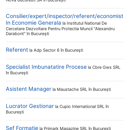
Consilier/expert/inspector/referent/economist
In Economie Generala
la
Institutul National De
Cercetare Dezvoltare Pentru Protectia Muncii "alexandru
Darabont"
în București
Referent
la
Adp Sector 6
în București
Specialist Imbunatatire Procese
la
Cbre Gws SRL
în București
Asistent Manager
la
Maustache SRL
în București
Lucrator Gestionar
la
Cupio International SRL
în
București
Sef Formatie
la
Primark Magazine SRL
în București