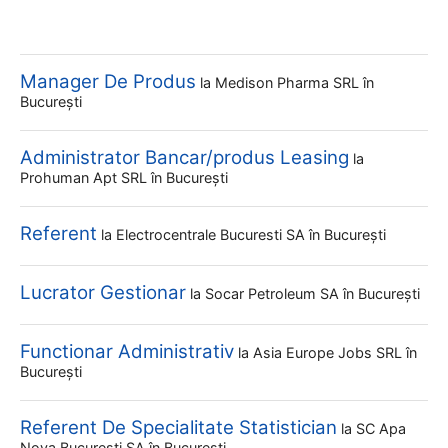
Manager De Produs
la
Medison Pharma SRL
în
București
Administrator Bancar/produs Leasing
la
Prohuman Apt SRL
în București
Referent
la
Electrocentrale Bucuresti SA
în București
Lucrator Gestionar
la
Socar Petroleum SA
în București
Functionar Administrativ
la
Asia Europe Jobs SRL
în
București
Referent De Specialitate Statistician
la
SC Apa
Nova Bucuresti SA
în București