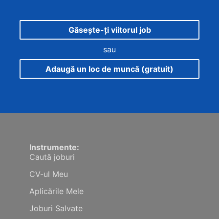
Găsește-ți viitorul job
sau
Adaugă un loc de muncă (gratuit)
Instrumente:
Caută joburi
CV-ul Meu
Aplicările Mele
Joburi Salvate