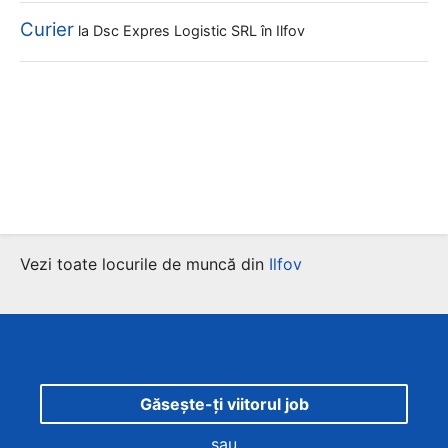
Curier
la
Dsc Expres Logistic SRL
în Ilfov
Vezi toate locurile de muncă din
Ilfov
Găsește-ți viitorul job
sau