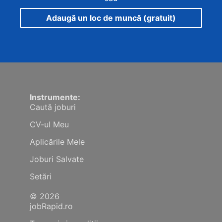
Adaugă un loc de muncă (gratuit)
Instrumente:
Caută joburi
CV-ul Meu
Aplicările Mele
Joburi Salvate
Setări
© 2026
jobRapid.ro