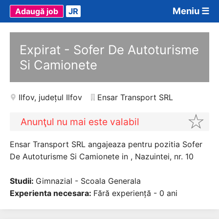
Meniu ☰
Adaugă job
JR
Expirat - Sofer De Autoturisme
Si Camionete
Ilfov
,
județul Ilfov
Ensar Transport SRL
Anunţul nu mai este valabil
Ensar Transport SRL angajeaza pentru pozitia Sofer
De Autoturisme Si Camionete in , Nazuintei, nr. 10
Studii:
Gimnazial - Scoala Generala
Experienta necesara:
Fără experiență - 0 ani