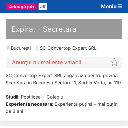
Meniu ☰
Adaugă job
JR
Expirat - Secretara
București
SC Convertop Expert SRL
Anunţul nu mai este valabil
SC Convertop Expert SRL angajeaza pentru pozitia
Secretara in Bucuresti Sectorul 1, Stirbei Voda, nr. 119
Studii:
Postliceal - Colegiu
Experienta necesara:
Experiență puțină - mai puțin
de 3 ani