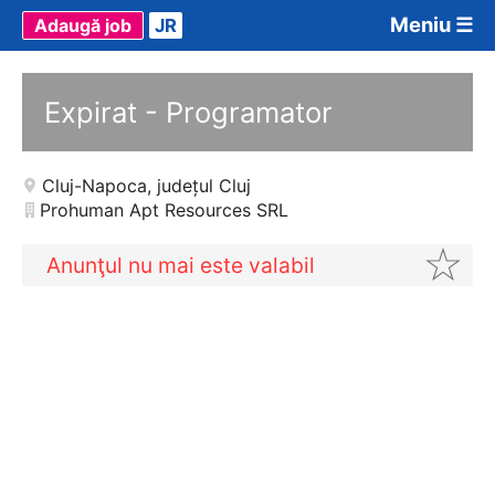
Meniu ☰
Adaugă job
JR
Expirat - Programator
Cluj-Napoca
,
județul Cluj
Prohuman Apt Resources SRL
Anunţul nu mai este valabil