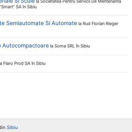
eriale Si Scule
la
Societatea Pentru Servicii De Mentenanta
t "smart" SA
în Sibiu
lte Semiautomate Si Automate
la
Rud Florian Rieger
ru Autocompactoare
la
Soma SRL
în Sibiu
la
Flaro Prod SA
în Sibiu
din
Sibiu