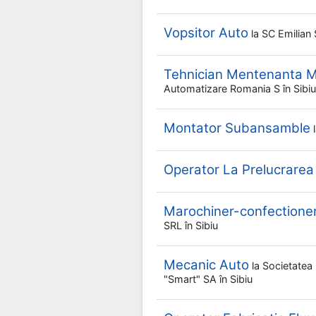
Vopsitor Auto
la
SC Emilian 
Tehnician Mentenanta M
Automatizare Romania S
în Sibiu
Montator Subansamble
Operator La Prelucrarea
Marochiner-confectione
SRL
în Sibiu
Mecanic Auto
la
Societatea 
"smart" SA
în Sibiu