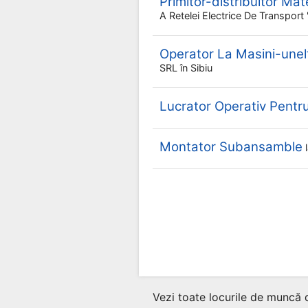
Primitor-distribuitor Mat
A Retelei Electrice De Transpor
Operator La Masini-une
SRL
în Sibiu
Lucrator Operativ Pent
Montator Subansamble
Vezi toate locurile de muncă 