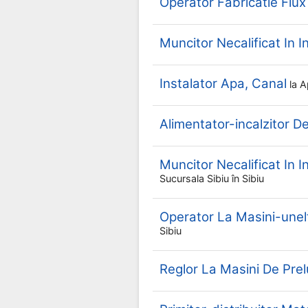
Operator Fabricatie Flux
Muncitor Necalificat In I
Instalator Apa, Canal
la
A
Alimentator-incalzitor D
Muncitor Necalificat In I
Sucursala Sibiu
în Sibiu
Operator La Masini-un
Sibiu
Reglor La Masini De Pre