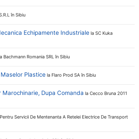
S.r.l
în Sibiu
ecanica Echipamente Industriale
la
SC Kuka
la
Bachmann Romania SRL
în Sibiu
 Maselor Plastice
la
Flaro Prod SA
în Sibiu
r Marochinarie, Dupa Comanda
la
Cecco Bruna 2011
Pentru Servicii De Mentenanta A Retelei Electrice De Transport