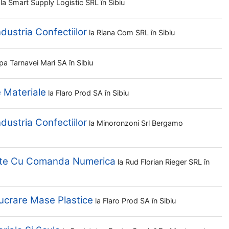
la
Smart Supply Logistic SRL
în Sibiu
ndustria Confectiilor
la
Riana Com SRL
în Sibiu
pa Tarnavei Mari SA
în Sibiu
e Materiale
la
Flaro Prod SA
în Sibiu
ndustria Confectiilor
la
Minoronzoni Srl Bergamo
elte Cu Comanda Numerica
la
Rud Florian Rieger SRL
în
lucrare Mase Plastice
la
Flaro Prod SA
în Sibiu