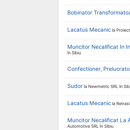
Bobinator Transformato
Lacatus Mecanic
la
Proiec
Muncitor Necalificat In I
în Sibiu
Confectioner, Prelucrator
Sudor
la
Newmetric SRL
în Sib
Lacatus Mecanic
la
Retras
Muncitor Necalificat La
Automotive SRL
în Sibiu