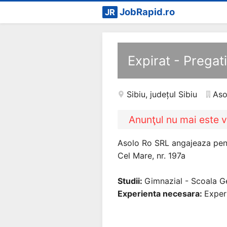
JobRapid.ro
JR
Expirat - Pregat
Sibiu
,
județul Sibiu
Aso
Anunţul nu mai este v
Asolo Ro SRL angajeaza pentr
Cel Mare, nr. 197a
Studii:
Gimnazial - Scoala G
Experienta necesara:
Experi