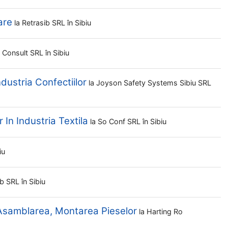
are
la
Retrasib SRL
în Sibiu
t Consult SRL
în Sibiu
ndustria Confectiilor
la
Joyson Safety Systems Sibiu SRL
 In Industria Textila
la
So Conf SRL
în Sibiu
iu
ib SRL
în Sibiu
 Asamblarea, Montarea Pieselor
la
Harting Ro