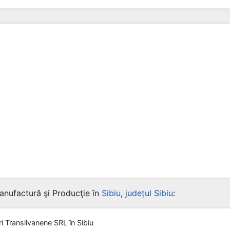
anufactură şi Producţie în
Sibiu
,
județul Sibiu
:
ri Transilvanene SRL
în Sibiu