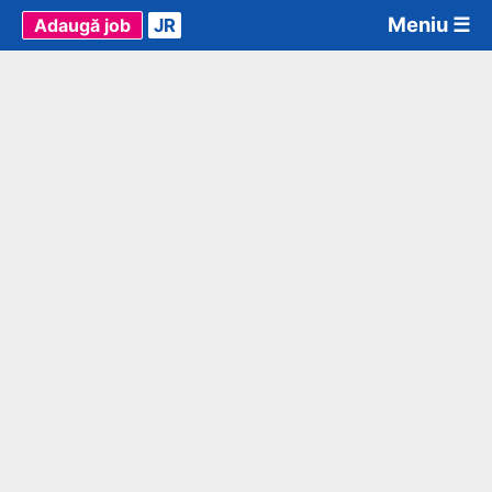
Meniu ☰
Adaugă job
JR