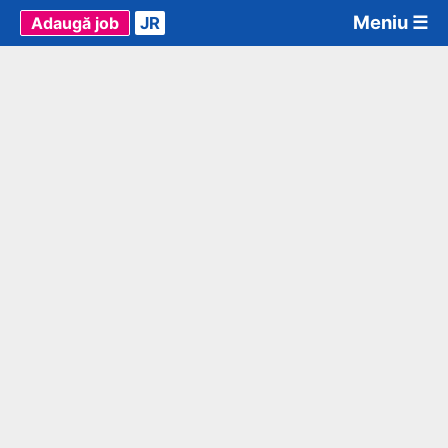
Meniu ☰
Adaugă job
JR