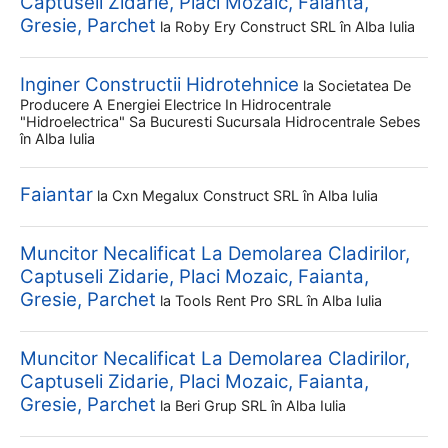
Captuseli Zidarie, Placi Mozaic, Faianta,
Gresie, Parchet
la
Roby Ery Construct SRL
în Alba Iulia
Inginer Constructii Hidrotehnice
la
Societatea De
Producere A Energiei Electrice In Hidrocentrale
"hidroelectrica" Sa Bucuresti Sucursala Hidrocentrale Sebes
în Alba Iulia
Faiantar
la
Cxn Megalux Construct SRL
în Alba Iulia
Muncitor Necalificat La Demolarea Cladirilor,
Captuseli Zidarie, Placi Mozaic, Faianta,
Gresie, Parchet
la
Tools Rent Pro SRL
în Alba Iulia
Muncitor Necalificat La Demolarea Cladirilor,
Captuseli Zidarie, Placi Mozaic, Faianta,
Gresie, Parchet
la
Beri Grup SRL
în Alba Iulia