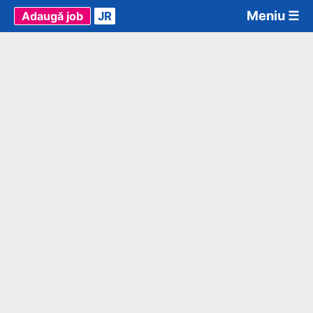
Meniu ☰
Adaugă job
JR