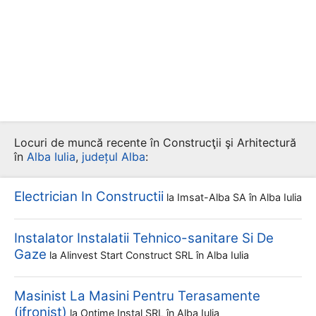
Locuri de muncă recente în Construcţii şi Arhitectură
în
Alba Iulia
,
județul Alba
:
Electrician In Constructii
la
Imsat-Alba SA
în Alba Iulia
Instalator Instalatii Tehnico-sanitare Si De
Gaze
la
Alinvest Start Construct SRL
în Alba Iulia
Masinist La Masini Pentru Terasamente
(ifronist)
la
Ontime Instal SRL
în Alba Iulia