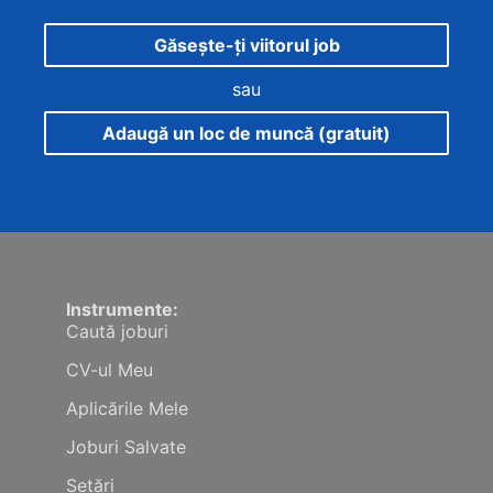
Găsește-ți viitorul job
sau
Adaugă un loc de muncă (gratuit)
Instrumente:
Caută joburi
CV-ul Meu
Aplicările Mele
Joburi Salvate
Setări