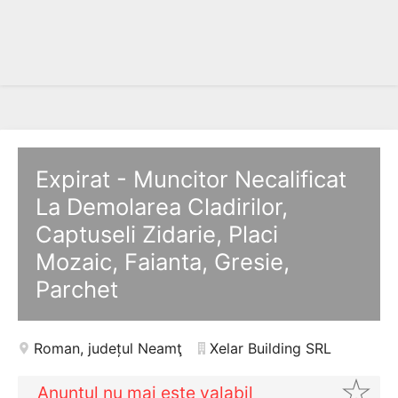
Expirat - Muncitor Necalificat
La Demolarea Cladirilor,
Captuseli Zidarie, Placi
Mozaic, Faianta, Gresie,
Parchet
Roman
,
județul Neamţ
Xelar Building SRL
Anunţul nu mai este valabil