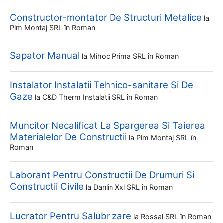
Constructor-montator De Structuri Metalice
la
Pim Montaj SRL
în Roman
Sapator Manual
la
Mihoc Prima SRL
în Roman
Instalator Instalatii Tehnico-sanitare Si De
Gaze
la
C&d Therm Instalatii SRL
în Roman
Muncitor Necalificat La Spargerea Si Taierea
Materialelor De Constructii
la
Pim Montaj SRL
în
Roman
Laborant Pentru Constructii De Drumuri Si
Constructii Civile
la
Danlin Xxl SRL
în Roman
Lucrator Pentru Salubrizare
la
Rossal SRL
în Roman