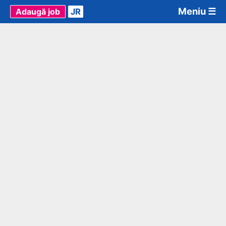
Meniu ☰
Adaugă job
JR