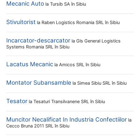
Mecanic Auto
la
Tursib SA
în Sibiu
Stivuitorist
la
Raben Logistics Romania SRL
în Sibiu
Incarcator-descarcator
la
Gls General Logistics
Systems Romania SRL
în Sibiu
Lacatus Mecanic
la
Amicos SRL
în Sibiu
Montator Subansamble
la
Simea Sibiu SRL
în Sibiu
Tesator
la
Tesaturi Transilvanene SRL
în Sibiu
Muncitor Necalificat In Industria Confectiilor
la
Cecco Bruna 2011 SRL
în Sibiu