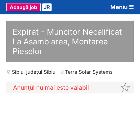
Meniu ☰
Adaugă job
JR
Expirat - Muncitor Necalificat
La Asamblarea, Montarea
Pieselor
Sibiu
,
județul Sibiu
Terra Solar Systems
Anunţul nu mai este valabil