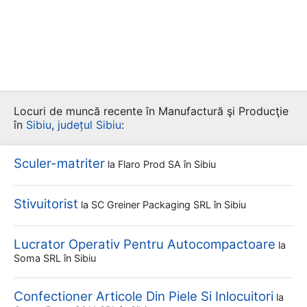
Locuri de muncă recente în Manufactură şi Producţie
în
Sibiu
,
județul Sibiu
:
Sculer-matriter
la
Flaro Prod SA
în Sibiu
Stivuitorist
la
SC Greiner Packaging SRL
în Sibiu
Lucrator Operativ Pentru Autocompactoare
la
Soma SRL
în Sibiu
Confectioner Articole Din Piele Si Inlocuitori
la