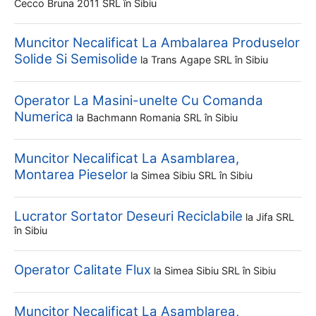
Cecco Bruna 2011 SRL
în Sibiu
Muncitor Necalificat La Ambalarea Produselor
Solide Si Semisolide
la
Trans Agape SRL
în Sibiu
Operator La Masini-unelte Cu Comanda
Numerica
la
Bachmann Romania SRL
în Sibiu
Muncitor Necalificat La Asamblarea,
Montarea Pieselor
la
Simea Sibiu SRL
în Sibiu
Lucrator Sortator Deseuri Reciclabile
la
Jifa SRL
în Sibiu
Operator Calitate Flux
la
Simea Sibiu SRL
în Sibiu
Muncitor Necalificat La Asamblarea,