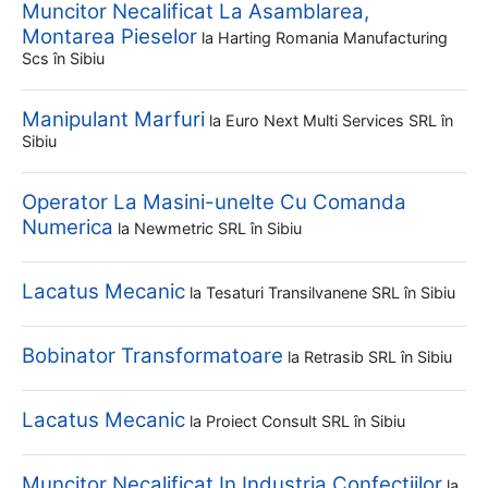
Muncitor Necalificat La Asamblarea,
Montarea Pieselor
la
Harting Romania Manufacturing
Scs
în Sibiu
Manipulant Marfuri
la
Euro Next Multi Services SRL
în
Sibiu
Operator La Masini-unelte Cu Comanda
Numerica
la
Newmetric SRL
în Sibiu
Lacatus Mecanic
la
Tesaturi Transilvanene SRL
în Sibiu
Bobinator Transformatoare
la
Retrasib SRL
în Sibiu
Lacatus Mecanic
la
Proiect Consult SRL
în Sibiu
Muncitor Necalificat In Industria Confectiilor
la