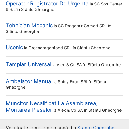
Operator Registrator De Urgenta
la
SC Sos Center
S.r.l
în Sfântu Gheorghe
Tehnician Mecanic
la
SC Dragomir Comert SRL
în
Sfântu Gheorghe
Ucenic
la
Greendragonfood SRL
în Sfântu Gheorghe
Tamplar Universal
la
Alex & Co SA
în Sfântu Gheorghe
Ambalator Manual
la
Spicy Food SRL
în Sfântu
Gheorghe
Muncitor Necalificat La Asamblarea,
Montarea Pieselor
la
Alex & Co SA
în Sfântu Gheorghe
Vezi toate locurile de muncă din
Sfântu Gheorghe