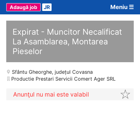
Meniu ☰
Adaugă job
JR
Expirat - Muncitor Necalificat
La Asamblarea, Montarea
Pieselor
Sfântu Gheorghe
,
județul Covasna
Productie Prestari Servicii Comert Ager SRL
Anunţul nu mai este valabil