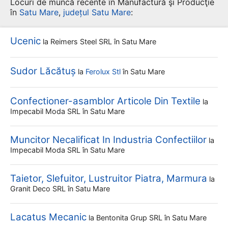
Locuri de muncă recente în Manufactură şi Producţie
în
Satu Mare
,
județul Satu Mare
:
Ucenic
la
Reimers Steel SRL
în Satu Mare
Sudor Lăcătuș
la
Ferolux Stl
în Satu Mare
Confectioner-asamblor Articole Din Textile
la
Impecabil Moda SRL
în Satu Mare
Muncitor Necalificat In Industria Confectiilor
la
Impecabil Moda SRL
în Satu Mare
Taietor, Slefuitor, Lustruitor Piatra, Marmura
la
Granit Deco SRL
în Satu Mare
Lacatus Mecanic
la
Bentonita Grup SRL
în Satu Mare