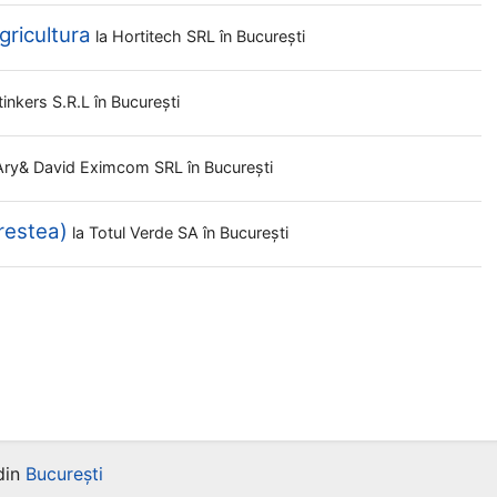
gricultura
la
Hortitech SRL
în București
tinkers S.r.l
în București
Ary& David Eximcom SRL
în București
restea)
la
Totul Verde SA
în București
din
București