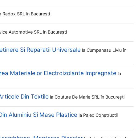
a
Radox SRL
în București
vice Automotive SRL
în București
tinere Si Reparatii Universale
la
Cumpanasu Liviu
în
ea Materialelor Electroizolante Impregnate
la
ticole Din Textile
la
Couture De Marie SRL
în București
in Aluminiu Si Mase Plastice
la
Palex Constructii