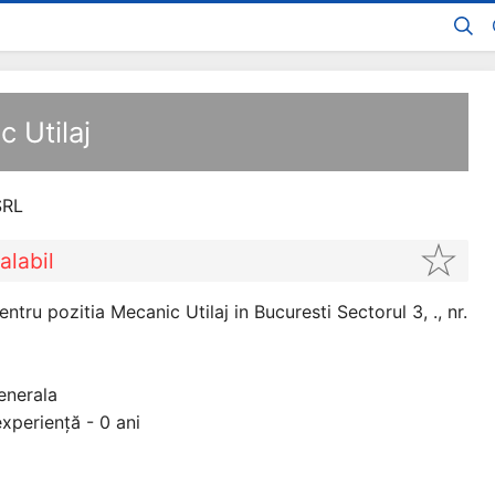
c Utilaj
SRL
alabil
tru pozitia Mecanic Utilaj in Bucuresti Sectorul 3, ., nr.
enerala
xperiență - 0 ani