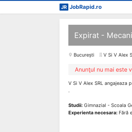
JobRapid.ro
JR
Expirat - Mecani
București
V Si V Alex 
Anunţul nu mai este v
V Si V Alex SRL angajeaza pen
.
Studii:
Gimnazial - Scoala G
Experienta necesara:
Fără e