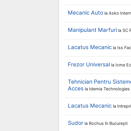
Mecanic Auto
la
Asko Inter
Manipulant Marfuri
la
SC R
Lacatus Mecanic
la
Iss Fac
Frezor Universal
la
Icme E
Tehnician Pentru Sistem
Acces
la
Idemia Technologie
Lacatus Mecanic
la
Intrep
Sudor
la
Rochus
în București