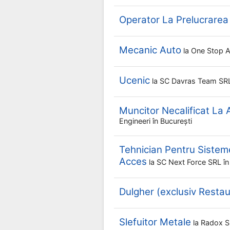
Operator La Prelucrarea
Mecanic Auto
la
One Stop 
Ucenic
la
SC Davras Team SR
Muncitor Necalificat La
Engineeri
în București
Tehnician Pentru Sistem
Acces
la
SC Next Force SRL
în
Dulgher (exclusiv Restau
Slefuitor Metale
la
Radox 