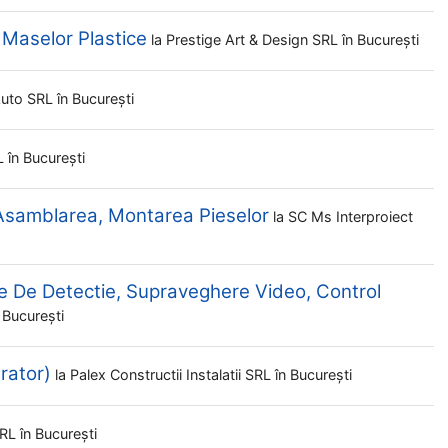
 Maselor Plastice
la
Prestige Art & Design SRL
în București
Auto SRL
în București
L
în București
 Asamblarea, Montarea Pieselor
la
SC Ms Interproiect
e De Detectie, Supraveghere Video, Control
 București
rator)
la
Palex Constructii Instalatii SRL
în București
SRL
în București