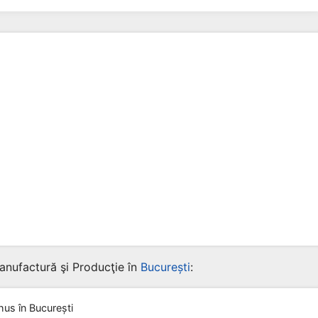
anufactură şi Producţie în
București
:
hus
în București