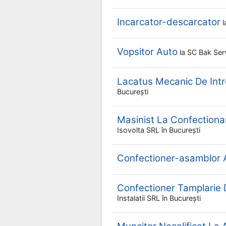
Incarcator-descarcator
l
Vopsitor Auto
la
SC Bak Ser
Lacatus Mecanic De Intre
București
Masinist La Confectionar
Isovolta SRL
în București
Confectioner-asamblor Ar
Confectioner Tamplarie D
Instalatii SRL
în București