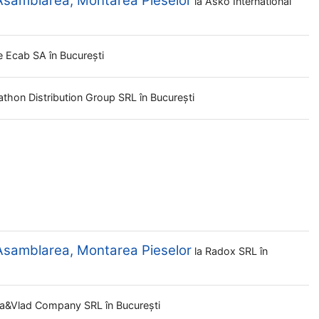
 Asamblarea, Montarea Pieselor
la
Asko International
e Ecab SA
în București
athon Distribution Group SRL
în București
 Asamblarea, Montarea Pieselor
la
Radox SRL
în
a&vlad Company SRL
în București