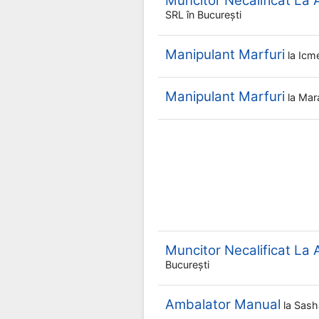
Muncitor Necalificat La
SRL
în București
Manipulant Marfuri
la
Icm
Manipulant Marfuri
la
Mar
Muncitor Necalificat La
București
Ambalator Manual
la
Sash