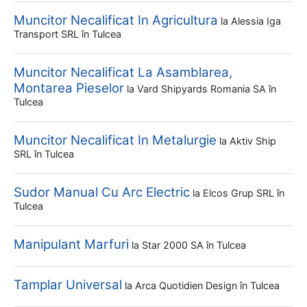
Muncitor Necalificat In Agricultura
la
Alessia Iga
Transport SRL
în Tulcea
Muncitor Necalificat La Asamblarea,
Montarea Pieselor
la
Vard Shipyards Romania SA
în
Tulcea
Muncitor Necalificat In Metalurgie
la
Aktiv Ship
SRL
în Tulcea
Sudor Manual Cu Arc Electric
la
Elcos Grup SRL
în
Tulcea
Manipulant Marfuri
la
Star 2000 SA
în Tulcea
Tamplar Universal
la
Arca Quotidien Design
în Tulcea