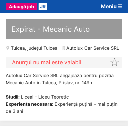
Meniu ☰
Adaugă job
JR
Expirat - Mecanic Auto
Tulcea
,
județul Tulcea
Autolux Car Service SRL
Anunţul nu mai este valabil
Autolux Car Service SRL angajeaza pentru pozitia
Mecanic Auto in Tulcea, Prislav, nr. 149h
Studii:
Liceal - Liceu Teoretic
Experienta necesara:
Experiență puțină - mai puțin
de 3 ani