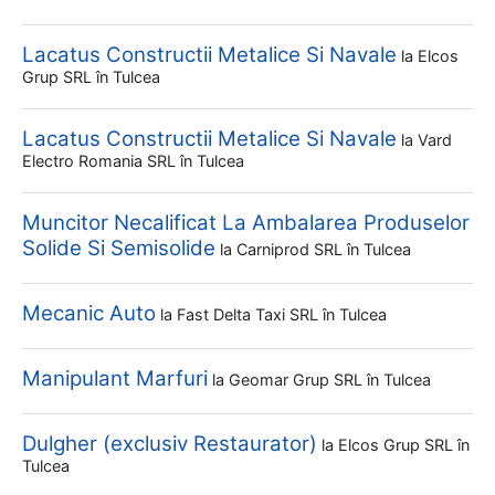
Lacatus Constructii Metalice Si Navale
la
Elcos
Grup SRL
în Tulcea
Lacatus Constructii Metalice Si Navale
la
Vard
Electro Romania SRL
în Tulcea
Muncitor Necalificat La Ambalarea Produselor
Solide Si Semisolide
la
Carniprod SRL
în Tulcea
Mecanic Auto
la
Fast Delta Taxi SRL
în Tulcea
Manipulant Marfuri
la
Geomar Grup SRL
în Tulcea
Dulgher (exclusiv Restaurator)
la
Elcos Grup SRL
în
Tulcea