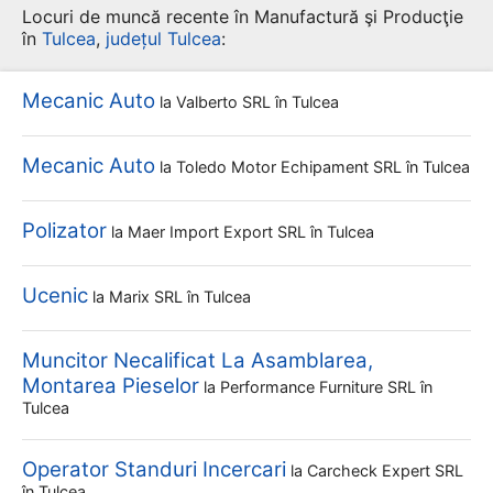
Locuri de muncă recente în Manufactură şi Producţie
în
Tulcea
,
județul Tulcea
:
Mecanic Auto
la
Valberto SRL
în Tulcea
Mecanic Auto
la
Toledo Motor Echipament SRL
în Tulcea
Polizator
la
Maer Import Export SRL
în Tulcea
Ucenic
la
Marix SRL
în Tulcea
Muncitor Necalificat La Asamblarea,
Montarea Pieselor
la
Performance Furniture SRL
în
Tulcea
Operator Standuri Incercari
la
Carcheck Expert SRL
în Tulcea