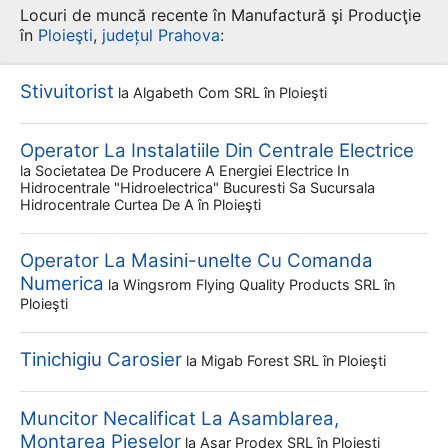
Locuri de muncă recente în Manufactură şi Producţie
în
Ploieşti
,
județul Prahova
:
Stivuitorist
la
Algabeth Com SRL
în Ploieşti
Operator La Instalatiile Din Centrale Electrice
la
Societatea De Producere A Energiei Electrice In
Hidrocentrale "hidroelectrica" Bucuresti Sa Sucursala
Hidrocentrale Curtea De A
în Ploieşti
Operator La Masini-unelte Cu Comanda
Numerica
la
Wingsrom Flying Quality Products SRL
în
Ploieşti
Tinichigiu Carosier
la
Migab Forest SRL
în Ploieşti
Muncitor Necalificat La Asamblarea,
Montarea Pieselor
la
Asar Prodex SRL
în Ploieşti