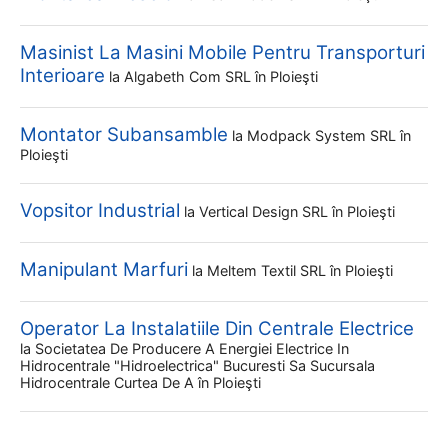
Masinist La Masini Mobile Pentru Transporturi
Interioare
la
Algabeth Com SRL
în Ploieşti
Montator Subansamble
la
Modpack System SRL
în
Ploieşti
Vopsitor Industrial
la
Vertical Design SRL
în Ploieşti
Manipulant Marfuri
la
Meltem Textil SRL
în Ploieşti
Operator La Instalatiile Din Centrale Electrice
la
Societatea De Producere A Energiei Electrice In
Hidrocentrale "hidroelectrica" Bucuresti Sa Sucursala
Hidrocentrale Curtea De A
în Ploieşti