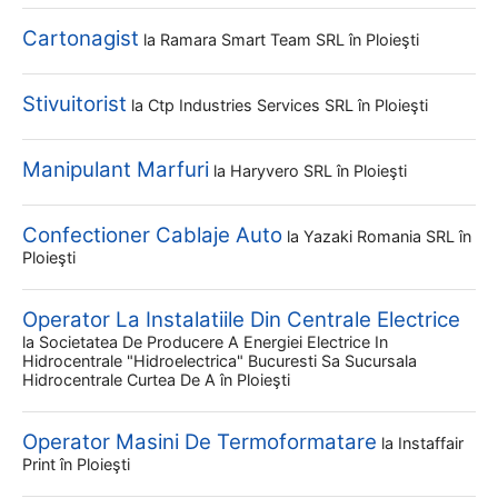
Cartonagist
la
Ramara Smart Team SRL
în Ploieşti
Stivuitorist
la
Ctp Industries Services SRL
în Ploieşti
Manipulant Marfuri
la
Haryvero SRL
în Ploieşti
Confectioner Cablaje Auto
la
Yazaki Romania SRL
în
Ploieşti
Operator La Instalatiile Din Centrale Electrice
la
Societatea De Producere A Energiei Electrice In
Hidrocentrale "hidroelectrica" Bucuresti Sa Sucursala
Hidrocentrale Curtea De A
în Ploieşti
Operator Masini De Termoformatare
la
Instaffair
Print
în Ploieşti