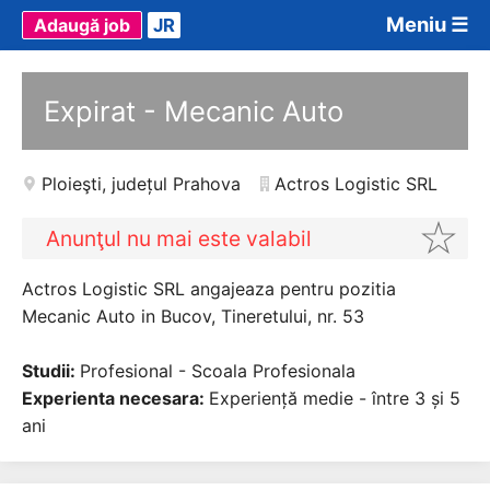
Meniu ☰
Adaugă job
JR
Expirat - Mecanic Auto
Ploieşti
,
județul Prahova
Actros Logistic SRL
Anunţul nu mai este valabil
Actros Logistic SRL angajeaza pentru pozitia
Mecanic Auto in Bucov, Tineretului, nr. 53
Studii:
Profesional - Scoala Profesionala
Experienta necesara:
Experiență medie - între 3 și 5
ani