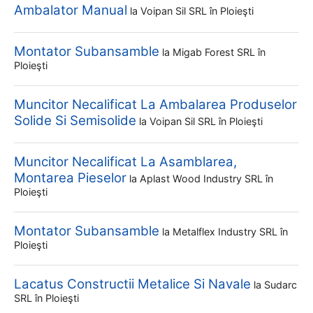
Ambalator Manual
la
Voipan Sil SRL
în Ploieşti
Montator Subansamble
la
Migab Forest SRL
în
Ploieşti
Muncitor Necalificat La Ambalarea Produselor
Solide Si Semisolide
la
Voipan Sil SRL
în Ploieşti
Muncitor Necalificat La Asamblarea,
Montarea Pieselor
la
Aplast Wood Industry SRL
în
Ploieşti
Montator Subansamble
la
Metalflex Industry SRL
în
Ploieşti
Lacatus Constructii Metalice Si Navale
la
Sudarc
SRL
în Ploieşti