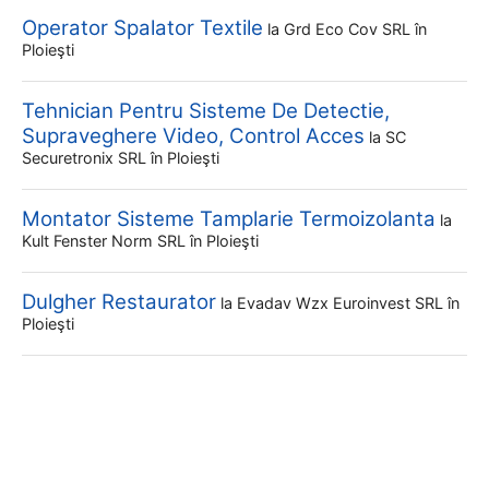
Operator Spalator Textile
la
Grd Eco Cov SRL
în
Ploieşti
Tehnician Pentru Sisteme De Detectie,
Supraveghere Video, Control Acces
la
SC
Securetronix SRL
în Ploieşti
Montator Sisteme Tamplarie Termoizolanta
la
Kult Fenster Norm SRL
în Ploieşti
Dulgher Restaurator
la
Evadav Wzx Euroinvest SRL
în
Ploieşti