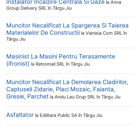
Instalator Incalzire Centrala Si Gaze
la
Anna
Group Delivery SRL
în Târgu Jiu
Muncitor Necalificat La Spargerea Si Taierea
Materialelor De Constructii
la
Vlanisia Com SRL
în
Târgu Jiu
Masinist La Masini Pentru Terasamente
(ifronist)
la
Retromall SRL
în Târgu Jiu
Muncitor Necalificat La Demolarea Cladirilor,
Captuseli Zidarie, Placi Mozaic, Faianta,
Gresie, Parchet
la
Andu Lau Grup SRL
în Târgu Jiu
Asfaltator
la
Edilitara Public SA
în Târgu Jiu