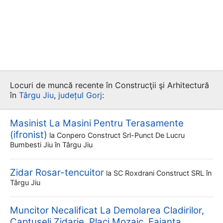
Locuri de muncă recente în Construcţii şi Arhitectură
în
Târgu Jiu
,
județul Gorj
:
Masinist La Masini Pentru Terasamente
(ifronist)
la
Conpero Construct Srl-Punct De Lucru
Bumbesti Jiu
în Târgu Jiu
Zidar Rosar-tencuitor
la
SC Roxdrani Construct SRL
în
Târgu Jiu
Muncitor Necalificat La Demolarea Cladirilor,
Captuseli Zidarie, Placi Mozaic, Faianta,