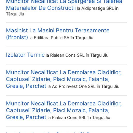
Muncitor Necalificat La Spargerea Si Taierea
Materialelor De Constructii
la
Aidiprestige SRL
în
Târgu Jiu
Masinist La Masini Pentru Terasamente
(ifronist)
la
Edilitara Public SA
în Târgu Jiu
Izolator Termic
la
Rialean Cons SRL
în Târgu Jiu
Muncitor Necalificat La Demolarea Cladirilor,
Captuseli Zidarie, Placi Mozaic, Faianta,
Gresie, Parchet
la
Ad Proinvest One SRL
în Târgu Jiu
Muncitor Necalificat La Demolarea Cladirilor,
Captuseli Zidarie, Placi Mozaic, Faianta,
Gresie, Parchet
la
Rialean Cons SRL
în Târgu Jiu