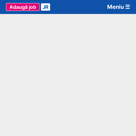
Meniu ☰
Adaugă job
JR