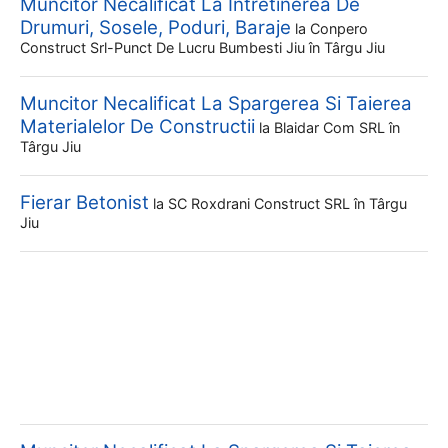
Muncitor Necalificat La Intretinerea De
Drumuri, Sosele, Poduri, Baraje
la
Conpero
Construct Srl-Punct De Lucru Bumbesti Jiu
în Târgu Jiu
Muncitor Necalificat La Spargerea Si Taierea
Materialelor De Constructii
la
Blaidar Com SRL
în
Târgu Jiu
Fierar Betonist
la
SC Roxdrani Construct SRL
în Târgu
Jiu