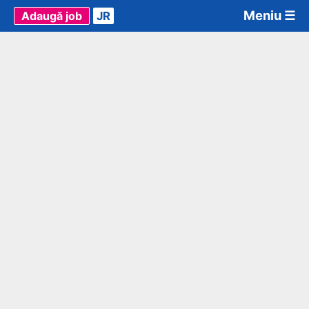
Meniu ☰
Adaugă job
JR