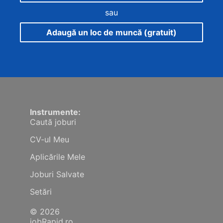
sau
Adaugă un loc de muncă (gratuit)
Instrumente:
Caută joburi
CV-ul Meu
Aplicările Mele
Joburi Salvate
Setări
© 2026
jobRapid.ro