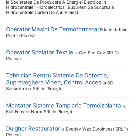
la
Societatea De Producere A Energiei Electrice In
Hidrocentrale "hidroelectrica" Bucuresti Sa Sucursala
Hidrocentrale Curtea De A
în Ploieşti
Operator Masini De Termoformatare
la
Instaffair
Print
în Ploieşti
Operator Spalator Textile
la
Grd Eco Cov SRL
în
Ploieşti
Tehnician Pentru Sisteme De Detectie,
Supraveghere Video, Control Acces
la
SC
Securetronix SRL
în Ploieşti
Montator Sisteme Tamplarie Termoizolanta
la
Kult Fenster Norm SRL
în Ploieşti
Dulgher Restaurator
la
Evadav Wzx Euroinvest SRL
în
Ploieşti