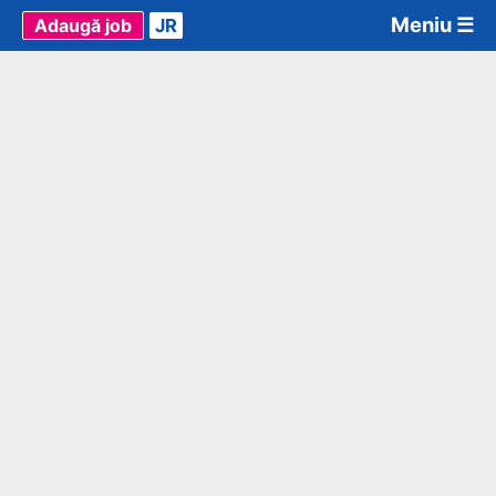
Meniu ☰
Adaugă job
JR