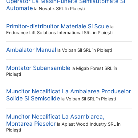
Operator La Masini-unelte Semiautomate Si
Automate
la
Novatik SRL
în Ploieşti
Primitor-distribuitor Materiale Si Scule
la
Endurance Lift Solutions International SRL
în Ploieşti
Ambalator Manual
la
Voipan Sil SRL
în Ploieşti
Montator Subansamble
la
Migab Forest SRL
în
Ploieşti
Muncitor Necalificat La Ambalarea Produselor
Solide Si Semisolide
la
Voipan Sil SRL
în Ploieşti
Muncitor Necalificat La Asamblarea,
Montarea Pieselor
la
Aplast Wood Industry SRL
în
Ploieşti