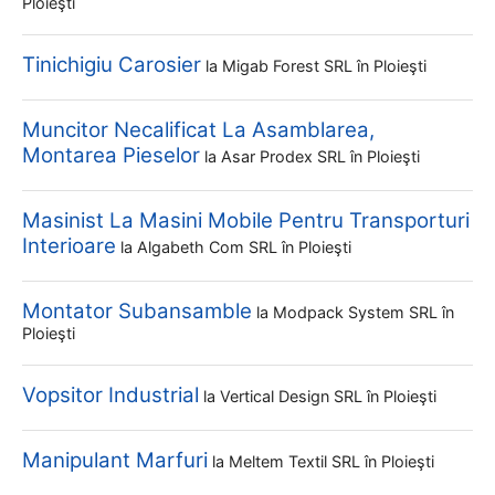
Ploieşti
Tinichigiu Carosier
la
Migab Forest SRL
în Ploieşti
Muncitor Necalificat La Asamblarea,
Montarea Pieselor
la
Asar Prodex SRL
în Ploieşti
Masinist La Masini Mobile Pentru Transporturi
Interioare
la
Algabeth Com SRL
în Ploieşti
Montator Subansamble
la
Modpack System SRL
în
Ploieşti
Vopsitor Industrial
la
Vertical Design SRL
în Ploieşti
Manipulant Marfuri
la
Meltem Textil SRL
în Ploieşti