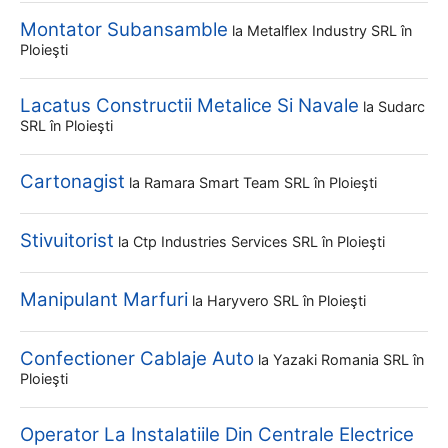
Montator Subansamble
la
Metalflex Industry SRL
în
Ploieşti
Lacatus Constructii Metalice Si Navale
la
Sudarc
SRL
în Ploieşti
Cartonagist
la
Ramara Smart Team SRL
în Ploieşti
Stivuitorist
la
Ctp Industries Services SRL
în Ploieşti
Manipulant Marfuri
la
Haryvero SRL
în Ploieşti
Confectioner Cablaje Auto
la
Yazaki Romania SRL
în
Ploieşti
Operator La Instalatiile Din Centrale Electrice