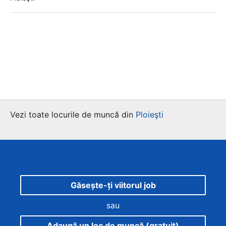
Vezi toate locurile de muncă din
Ploieşti
Găsește-ți viitorul job
sau
Adaugă un loc de muncă (gratuit)