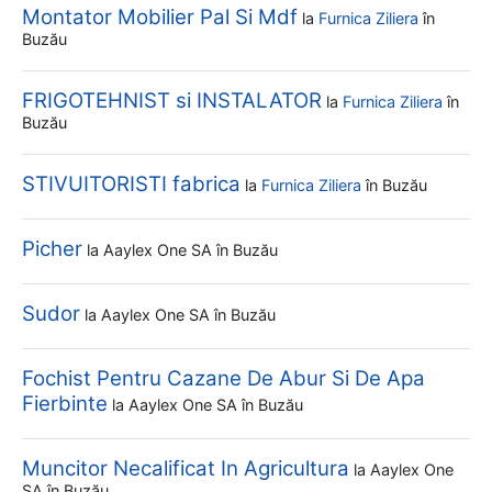
Montator Mobilier Pal Si Mdf
la
Furnica Ziliera
în
Buzău
FRIGOTEHNIST si INSTALATOR
la
Furnica Ziliera
în
Buzău
STIVUITORISTI fabrica
la
Furnica Ziliera
în Buzău
Picher
la
Aaylex One SA
în Buzău
Sudor
la
Aaylex One SA
în Buzău
Fochist Pentru Cazane De Abur Si De Apa
Fierbinte
la
Aaylex One SA
în Buzău
Muncitor Necalificat In Agricultura
la
Aaylex One
SA
în Buzău