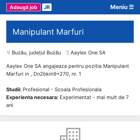
Meniu ☰
Adaugă job
JR
Manipulant Marfuri
Buzău
,
județul Buzău
Aaylex One SA
Aaylex One SA angajeaza pentru pozitia Manipulant
Marfuri in , Dn2bkm9+270, nr. 1
Studii:
Profesional - Scoala Profesionala
Experienta necesara:
Experimentat - mai mult de 7
ani