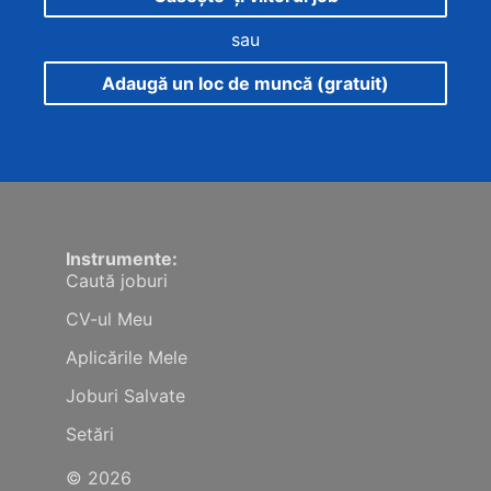
sau
Adaugă un loc de muncă (gratuit)
Instrumente:
Caută joburi
CV-ul Meu
Aplicările Mele
Joburi Salvate
Setări
© 2026