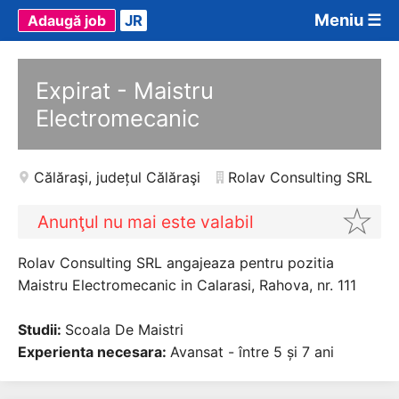
Meniu ☰
Adaugă job
JR
Expirat - Maistru
Electromecanic
Călăraşi
,
județul Călăraşi
Rolav Consulting SRL
Anunţul nu mai este valabil
Rolav Consulting SRL angajeaza pentru pozitia
Maistru Electromecanic in Calarasi, Rahova, nr. 111
Studii:
Scoala De Maistri
Experienta necesara:
Avansat - între 5 și 7 ani