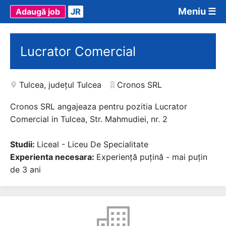
Meniu ☰
Adaugă job
JR
Lucrator Comercial
Tulcea
,
județul Tulcea
Cronos SRL
Cronos SRL angajeaza pentru pozitia Lucrator
Comercial in Tulcea, Str. Mahmudiei, nr. 2
Studii:
Liceal - Liceu De Specialitate
Experienta necesara:
Experiență puțină - mai puțin
de 3 ani