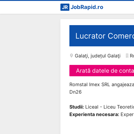
JobRapid.ro
JR
Lucrator Comerc
Galaţi
,
județul Galaţi
R
Arată datele de cont
Romstal Imex SRL angajeaza 
Dn26
Studii:
Liceal - Liceu Teoreti
Experienta necesara:
Exper