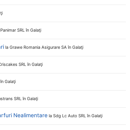
ţi
 Panimar SRL
în Galaţi
ri
la
Grawe Romania Asigurare SA
în Galaţi
Criscakes SRL
în Galaţi
L
în Galaţi
ustrans SRL
în Galaţi
rfuri Nealimentare
la
Sdg Lc Auto SRL
în Galaţi