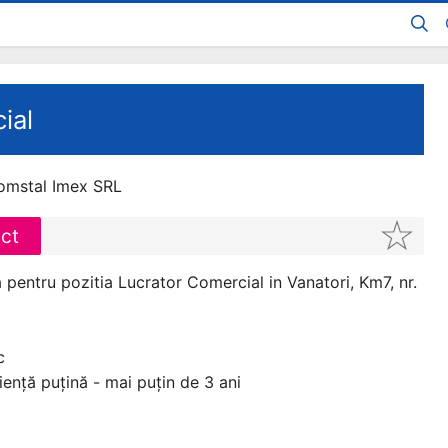
ial
omstal Imex SRL
act
pentru pozitia Lucrator Comercial in Vanatori, Km7, nr.
c
iență puțină - mai puțin de 3 ani