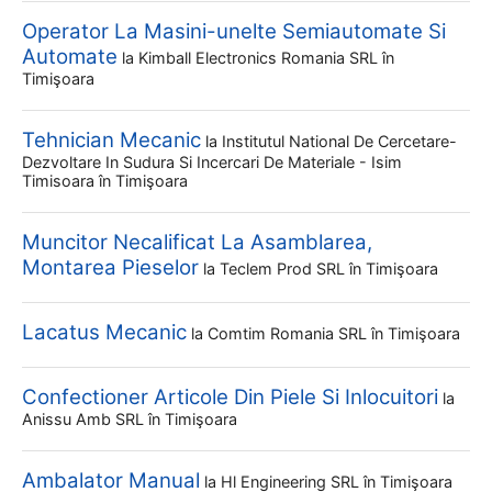
Operator La Masini-unelte Semiautomate Si
Automate
la
Kimball Electronics Romania SRL
în
Timişoara
Tehnician Mecanic
la
Institutul National De Cercetare-
Dezvoltare In Sudura Si Incercari De Materiale - Isim
Timisoara
în Timişoara
Muncitor Necalificat La Asamblarea,
Montarea Pieselor
la
Teclem Prod SRL
în Timişoara
Lacatus Mecanic
la
Comtim Romania SRL
în Timişoara
Confectioner Articole Din Piele Si Inlocuitori
la
Anissu Amb SRL
în Timişoara
Ambalator Manual
la
Hl Engineering SRL
în Timişoara