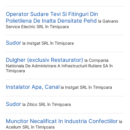
Operator Sudare Tevi Si Fitinguri Din
Polietilena De Inalta Densitate Pehd
la
Galvano
Service Electric SRL
în Timişoara
Sudor
la
Instgat SRL
în Timişoara
Dulgher (exclusiv Restaurator)
la
Compania
Nationala De Administrare A Infrastructurii Rutiere SA
în
Timişoara
Instalator Apa, Canal
la
Instgat SRL
în Timişoara
Sudor
la
Zitico SRL
în Timişoara
Muncitor Necalificat In Industria Confectiilor
la
Acellum SRL
în Timişoara