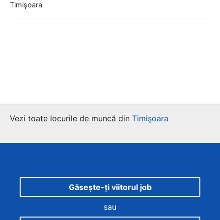
Timişoara
Vezi toate locurile de muncă din
Timişoara
Găsește-ți viitorul job
sau