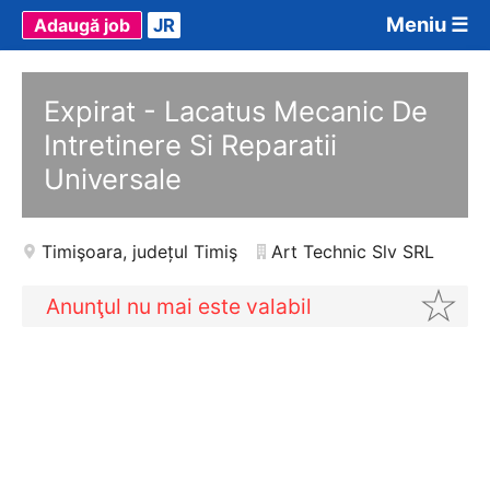
Meniu ☰
Adaugă job
JR
Expirat - Lacatus Mecanic De
Intretinere Si Reparatii
Universale
Timişoara
,
județul Timiş
Art Technic Slv SRL
Anunţul nu mai este valabil