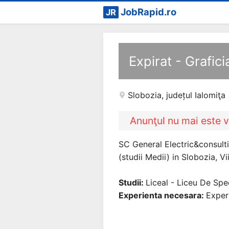
JobRapid.ro
JR
Expirat - Grafici
Slobozia
,
județul Ialomiţa
Anunţul nu mai este v
SC General Electric&consult
(studii Medii) in Slobozia, Vii
Studii:
Liceal - Liceu De Spec
Experienta necesara:
Exper