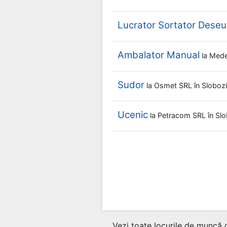
Lucrator Sortator Deseur
Ambalator Manual
la
Mede
Sudor
la
Osmet SRL
în Sloboz
Ucenic
la
Petracom SRL
în Sl
Vezi toate locurile de muncă 