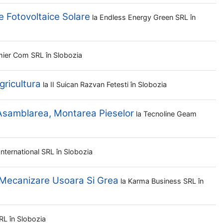
e Fotovoltaice Solare
la
Endless Energy Green SRL
în
mier Com SRL
în Slobozia
gricultura
la
II Suican Razvan Fetesti
în Slobozia
 Asamblarea, Montarea Pieselor
la
Tecnoline Geam
International SRL
în Slobozia
 Mecanizare Usoara Si Grea
la
Karma Business SRL
în
SRL
în Slobozia