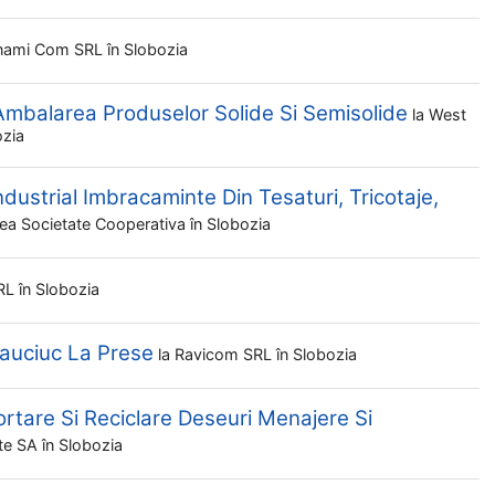
nami Com SRL
în Slobozia
Ambalarea Produselor Solide Si Semisolide
la
West
ozia
dustrial Imbracaminte Din Tesaturi, Tricotaje,
ea Societate Cooperativa
în Slobozia
SRL
în Slobozia
Cauciuc La Prese
la
Ravicom SRL
în Slobozia
ortare Si Reciclare Deseuri Menajere Si
ate SA
în Slobozia