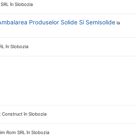
 SRL
în Slobozia
Ambalarea Produselor Solide Si Semisolide
la
SRL
în Slobozia
t Construct
în Slobozia
vim Rom SRL
în Slobozia