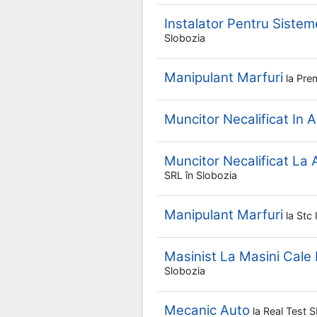
Instalator Pentru Sistem
Slobozia
Manipulant Marfuri
la
Pre
Muncitor Necalificat In A
Muncitor Necalificat La
SRL
în Slobozia
Manipulant Marfuri
la
Stc 
Masinist La Masini Cale
Slobozia
Mecanic Auto
la
Real Test 