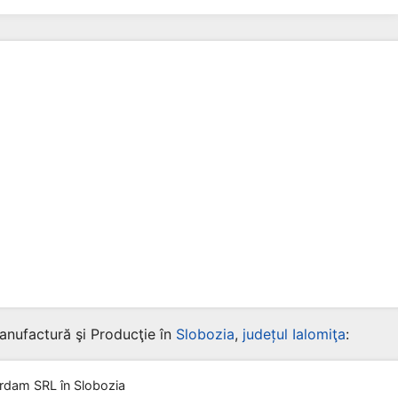
anufactură şi Producţie în
Slobozia
,
județul Ialomiţa
:
rdam SRL
în Slobozia