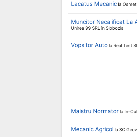
Lacatus Mecanic
la
Osmet
Muncitor Necalificat La 
Unirea 99 SRL
în Slobozia
Vopsitor Auto
la
Real Test 
Maistru Normator
la
In-Ou
Mecanic Agricol
la
SC Gec