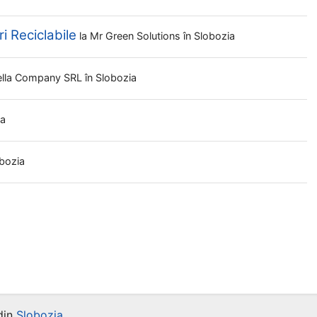
i Reciclabile
la
Mr Green Solutions
în Slobozia
lla Company SRL
în Slobozia
ia
obozia
din
Slobozia