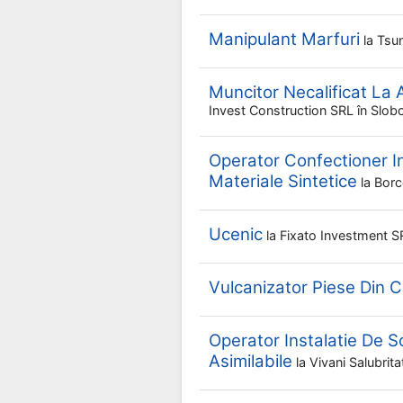
Manipulant Marfuri
la
Tsu
Muncitor Necalificat La 
Invest Construction SRL
în Slob
Operator Confectioner In
Materiale Sintetice
la
Borc
Ucenic
la
Fixato Investment 
Vulcanizator Piese Din 
Operator Instalatie De S
Asimilabile
la
Vivani Salubrit