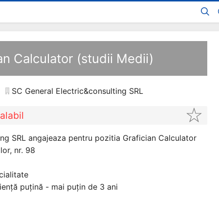
an Calculator (studii Medii)
SC General Electric&consulting SRL
alabil
ing SRL angajeaza pentru pozitia Grafician Calculator
lor, nr. 98
ialitate
iență puțină - mai puțin de 3 ani