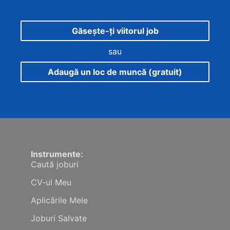
Găsește-ți viitorul job
sau
Adaugă un loc de muncă (gratuit)
Instrumente:
Caută joburi
CV-ul Meu
Aplicările Mele
Joburi Salvate