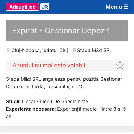
Meniu ☰
Adaugă job
JR
Expirat - Gestionar Depozit
Cluj-Napoca
,
județul Cluj
Stada M&d SRL
Anunţul nu mai este valabil
Stada M&d SRL angajeaza pentru pozitia Gestionar
Depozit in Turda, Trascaului, nr. 10
Studii:
Liceal - Liceu De Specialitate
Experienta necesara:
Experiență medie - între 3 și 5
ani