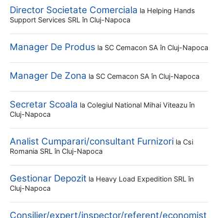
Director Societate Comerciala
la
Helping Hands
Support Services SRL
în Cluj-Napoca
Manager De Produs
la
SC Cemacon SA
în Cluj-Napoca
Manager De Zona
la
SC Cemacon SA
în Cluj-Napoca
Secretar Scoala
la
Colegiul National Mihai Viteazu
în
Cluj-Napoca
Analist Cumparari/consultant Furnizori
la
Csi
Romania SRL
în Cluj-Napoca
Gestionar Depozit
la
Heavy Load Expedition SRL
în
Cluj-Napoca
Consilier/expert/inspector/referent/economist