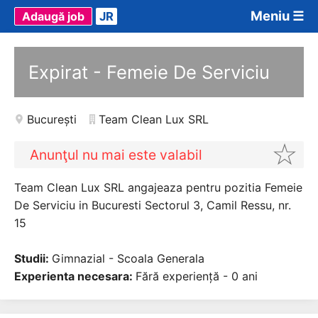
Meniu ☰
Adaugă job
JR
Expirat - Femeie De Serviciu
București
Team Clean Lux SRL
Anunţul nu mai este valabil
Team Clean Lux SRL angajeaza pentru pozitia Femeie
De Serviciu in Bucuresti Sectorul 3, Camil Ressu, nr.
15
Studii:
Gimnazial - Scoala Generala
Experienta necesara:
Fără experiență - 0 ani