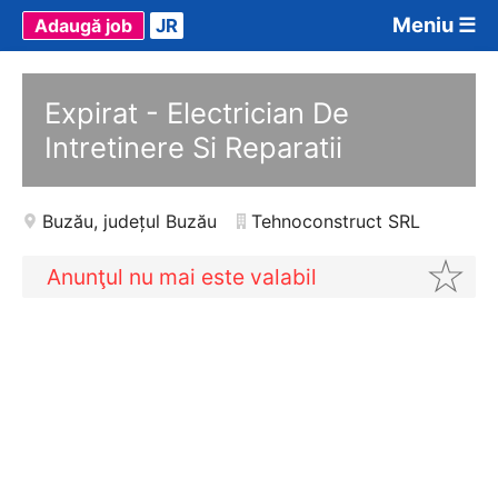
Meniu ☰
Adaugă job
JR
Expirat - Electrician De
Intretinere Si Reparatii
Buzău
,
județul Buzău
Tehnoconstruct SRL
Anunţul nu mai este valabil