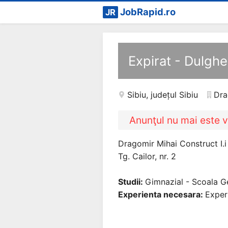
JobRapid.ro
JR
Expirat - Dulghe
Sibiu
,
județul Sibiu
Dra
Anunţul nu mai este v
Dragomir Mihai Construct I.i
Tg. Cailor, nr. 2
Studii:
Gimnazial - Scoala G
Experienta necesara:
Exper