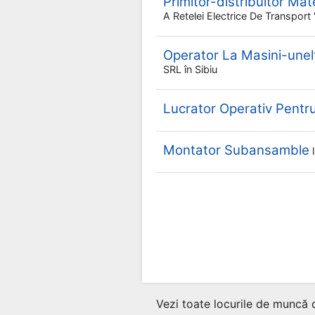
Primitor-distribuitor Mat
A Retelei Electrice De Transpor
Operator La Masini-une
SRL
în Sibiu
Lucrator Operativ Pent
Montator Subansamble
Vezi toate locurile de muncă 