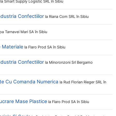
la
Smart Supply Logistic SRL
în Sibiu
ndustria Confectiilor
la
Riana Com SRL
în Sibiu
pa Tarnavei Mari SA
în Sibiu
e Materiale
la
Flaro Prod SA
în Sibiu
ndustria Confectiilor
la
Minoronzoni Srl Bergamo
elte Cu Comanda Numerica
la
Rud Florian Rieger SRL
în
lucrare Mase Plastice
la
Flaro Prod SA
în Sibiu