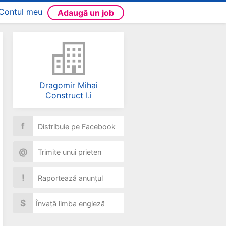
Contul meu
Adaugă un job
Dragomir Mihai
Construct I.i
f
Distribuie pe Facebook
@
Trimite unui prieten
!
Raportează anunțul
$
Învață limba engleză