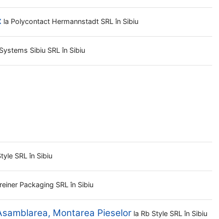
x
la
Polycontact Hermannstadt SRL
în Sibiu
 Systems Sibiu SRL
în Sibiu
Style SRL
în Sibiu
reiner Packaging SRL
în Sibiu
 Asamblarea, Montarea Pieselor
la
Rb Style SRL
în Sibiu