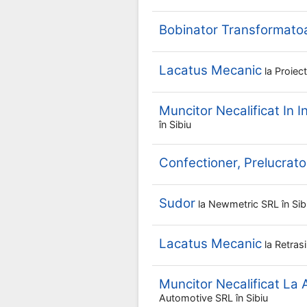
Bobinator Transformato
Lacatus Mecanic
la
Proiec
Muncitor Necalificat In I
în Sibiu
Confectioner, Prelucrator
Sudor
la
Newmetric SRL
în Sib
Lacatus Mecanic
la
Retras
Muncitor Necalificat La
Automotive SRL
în Sibiu