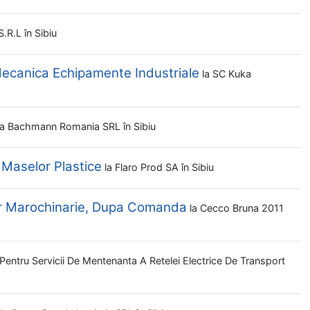
S.r.l
în Sibiu
ecanica Echipamente Industriale
la
SC Kuka
la
Bachmann Romania SRL
în Sibiu
 Maselor Plastice
la
Flaro Prod SA
în Sibiu
r Marochinarie, Dupa Comanda
la
Cecco Bruna 2011
Pentru Servicii De Mentenanta A Retelei Electrice De Transport