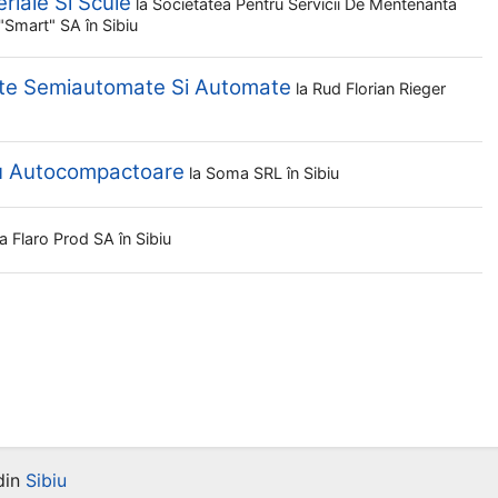
eriale Si Scule
la
Societatea Pentru Servicii De Mentenanta
t "smart" SA
în Sibiu
lte Semiautomate Si Automate
la
Rud Florian Rieger
ru Autocompactoare
la
Soma SRL
în Sibiu
la
Flaro Prod SA
în Sibiu
din
Sibiu