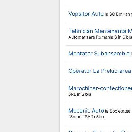
Vopsitor Auto
la
SC Emilian 
Tehnician Mentenanta M
Automatizare Romania S
în Sibiu
Montator Subansamble
Operator La Prelucrarea
Marochiner-confectione
SRL
în Sibiu
Mecanic Auto
la
Societatea 
"smart" SA
în Sibiu