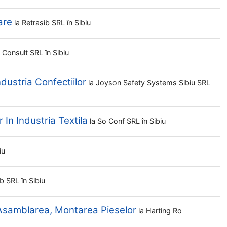
are
la
Retrasib SRL
în Sibiu
t Consult SRL
în Sibiu
ndustria Confectiilor
la
Joyson Safety Systems Sibiu SRL
 In Industria Textila
la
So Conf SRL
în Sibiu
iu
ib SRL
în Sibiu
 Asamblarea, Montarea Pieselor
la
Harting Ro