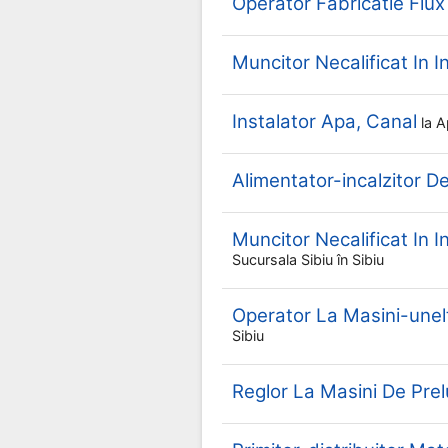
Operator Fabricatie Flux
Muncitor Necalificat In I
Instalator Apa, Canal
la
A
Alimentator-incalzitor D
Muncitor Necalificat In I
Sucursala Sibiu
în Sibiu
Operator La Masini-un
Sibiu
Reglor La Masini De Pre