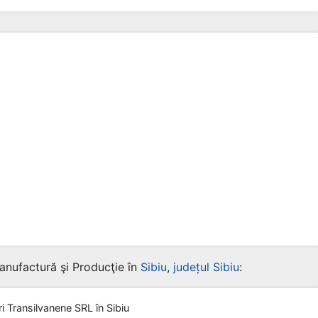
anufactură şi Producţie în
Sibiu
,
județul Sibiu
:
ri Transilvanene SRL
în Sibiu