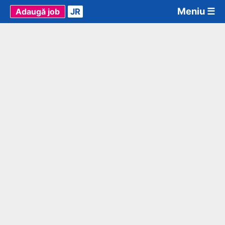
Meniu ☰
Adaugă job
JR