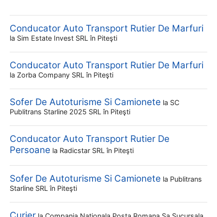
Conducator Auto Transport Rutier De Marfuri
la
Sim Estate Invest SRL
în Piteşti
Conducator Auto Transport Rutier De Marfuri
la
Zorba Company SRL
în Piteşti
Sofer De Autoturisme Si Camionete
la
SC
Publitrans Starline 2025 SRL
în Piteşti
Conducator Auto Transport Rutier De
Persoane
la
Radicstar SRL
în Piteşti
Sofer De Autoturisme Si Camionete
la
Publitrans
Starline SRL
în Piteşti
Curier
la
Compania Nationala Posta Romana Sa Sucursala