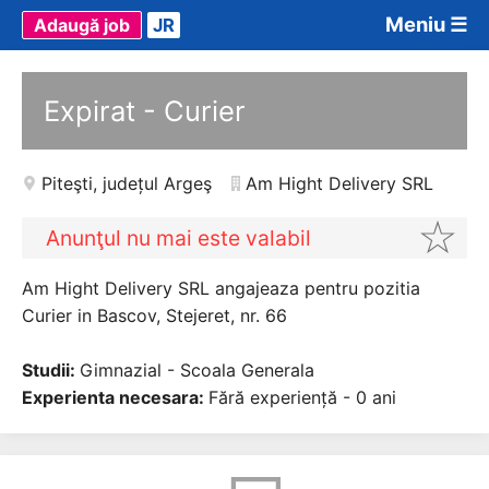
Meniu ☰
Adaugă job
JR
Expirat - Curier
Piteşti
,
județul Argeş
Am Hight Delivery SRL
Anunţul nu mai este valabil
Am Hight Delivery SRL angajeaza pentru pozitia
Curier in Bascov, Stejeret, nr. 66
Studii:
Gimnazial - Scoala Generala
Experienta necesara:
Fără experiență - 0 ani