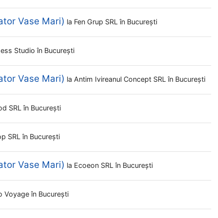
ator Vase Mari)
la
Fen Grup SRL
în București
ddess Studio
în București
ator Vase Mari)
la
Antim Ivireanul Concept SRL
în București
ood SRL
în București
op SRL
în București
ator Vase Mari)
la
Ecoeon SRL
în București
o Voyage
în București