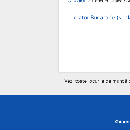
Crupier
la
Platinum Casino S
Lucrator Bucatarie (spal
Vezi toate locurile de muncă 
Găsește