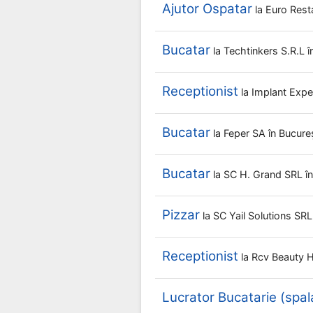
Ajutor Ospatar
la
Euro Rest
Bucatar
la
Techtinkers S.r.l
î
Receptionist
la
Implant Exp
Bucatar
la
Feper SA
în Bucure
Bucatar
la
SC H. Grand SRL
î
Pizzar
la
SC Yail Solutions SR
Receptionist
la
Rcv Beauty 
Lucrator Bucatarie (spal