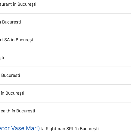
aurant
în București
n București
ert SA
în București
ști
n București
L
în București
Health
în București
ator Vase Mari)
la
Rightman SRL
în București