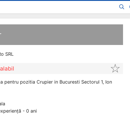
r
Ro SRL
alabil
 pentru pozitia Crupier in Bucuresti Sectorul 1, Ion
ala
xperiență - 0 ani