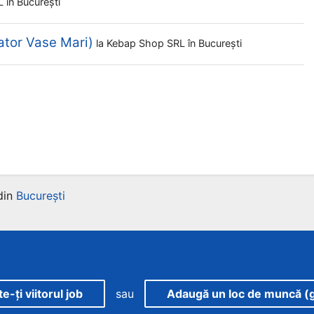
RL
în București
ator Vase Mari)
la
Kebap Shop SRL
în București
din
București
-ți viitorul job
sau
Adaugă un loc de muncă (g