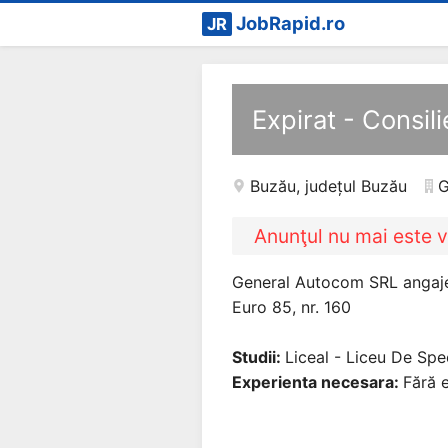
JobRapid.ro
JR
Expirat - Consil
Buzău
,
județul Buzău
G
Anunţul nu mai este v
General Autocom SRL angajeaz
Euro 85, nr. 160
Studii:
Liceal - Liceu De Spec
Experienta necesara:
Fără e