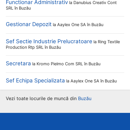
Functionar Administrativ
la
Danubius Creativ Cont
SRL
în Buzău
Gestionar Depozit
la
Aaylex One SA
în Buzău
Sef Sectie Industrie Prelucratoare
la
Ring Textile
Production Rtp SRL
în Buzău
Secretara
la
Kromo Pielmo Com SRL
în Buzău
Sef Echipa Specializata
la
Aaylex One SA
în Buzău
Vezi toate locurile de muncă din
Buzău