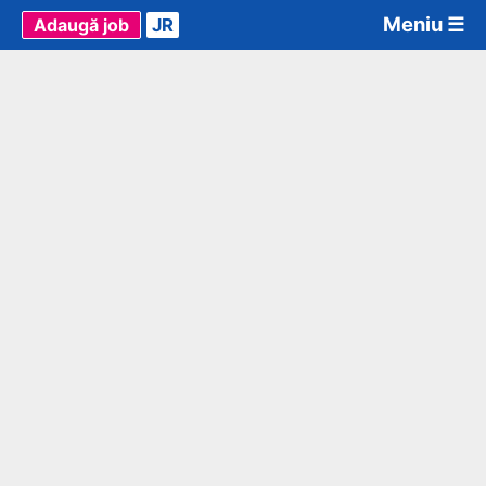
Meniu ☰
Adaugă job
JR