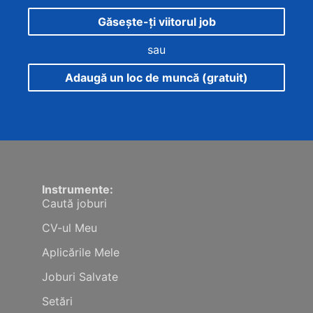
Găsește-ți viitorul job
sau
Adaugă un loc de muncă (gratuit)
Instrumente:
Caută joburi
CV-ul Meu
Aplicările Mele
Joburi Salvate
Setări