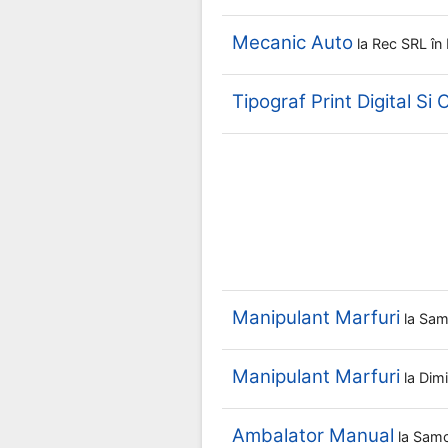
Mecanic Auto
la
Rec SRL
în
Tipograf Print Digital Si 
Manipulant Marfuri
la
Sam
Manipulant Marfuri
la
Dim
Ambalator Manual
la
Sam