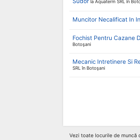
Sudor
la
Aquaterm SRL
în Bot
Muncitor Necalificat In I
Fochist Pentru Cazane D
Botoşani
Mecanic Intretinere Si R
SRL
în Botoşani
Vezi toate locurile de muncă 