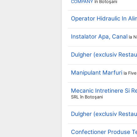
COMPANY
în Botoşani
Operator Hidraulic In Al
Instalator Apa, Canal
la
N
Dulgher (exclusiv Restau
Manipulant Marfuri
la
Fiv
Mecanic Intretinere Si R
SRL
în Botoşani
Dulgher (exclusiv Restau
Confectioner Produse Te