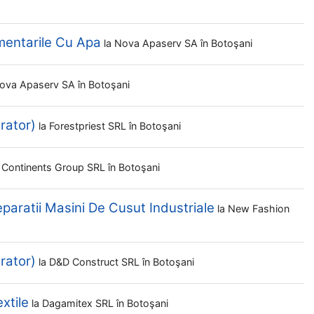
imentarile Cu Apa
la
Nova Apaserv SA
în Botoşani
ova Apaserv SA
în Botoşani
rator)
la
Forestpriest SRL
în Botoşani
e Continents Group SRL
în Botoşani
eparatii Masini De Cusut Industriale
la
New Fashion
rator)
la
D&d Construct SRL
în Botoşani
xtile
la
Dagamitex SRL
în Botoşani