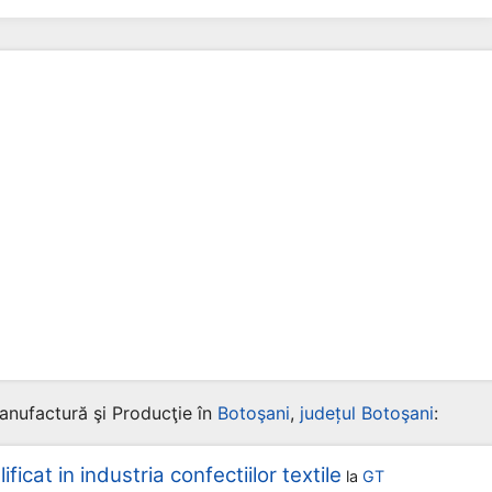
anufactură şi Producţie în
Botoşani
,
județul Botoşani
:
ificat in industria confectiilor textile
la
GT