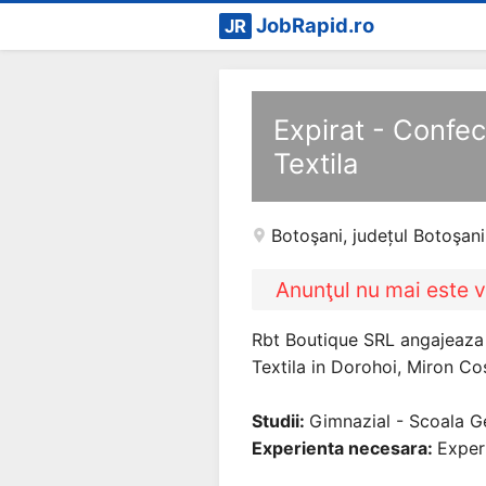
JobRapid.ro
JR
Expirat - Confect
Textila
Botoşani
,
județul Botoşani
Anunţul nu mai este v
Rbt Boutique SRL angajeaza p
Textila in Dorohoi, Miron Cost
Studii:
Gimnazial - Scoala G
Experienta necesara:
Experi