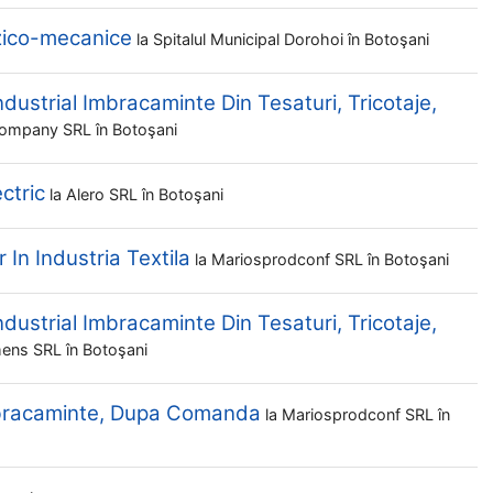
zico-mecanice
la
Spitalul Municipal Dorohoi
în Botoşani
dustrial Imbracaminte Din Tesaturi, Tricotaje,
Company SRL
în Botoşani
ctric
la
Alero SRL
în Botoşani
 In Industria Textila
la
Mariosprodconf SRL
în Botoşani
dustrial Imbracaminte Din Tesaturi, Tricotaje,
mens SRL
în Botoşani
mbracaminte, Dupa Comanda
la
Mariosprodconf SRL
în