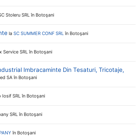
SC Stoleru SRL
în Botoşani
nte
la
SC SUMMER CONF SRL
în Botoşani
ex Service SRL
în Botoşani
dustrial Imbracaminte Din Tesaturi, Tricotaje,
ted SA
în Botoşani
 Iosif SRL
în Botoşani
pany SRL
în Botoşani
PANY
în Botoşani