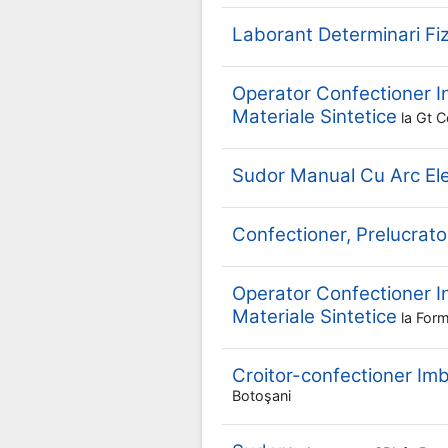
Laborant Determinari Fi
Operator Confectioner In
Materiale Sintetice
la
Gt 
Sudor Manual Cu Arc Ele
Confectioner, Prelucrator
Operator Confectioner In
Materiale Sintetice
la
For
Croitor-confectioner I
Botoşani