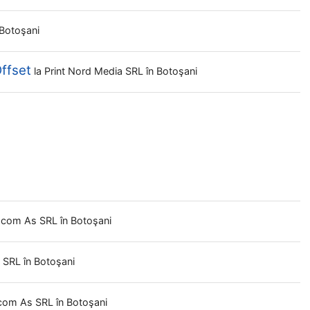
 Botoşani
Offset
la
Print Nord Media SRL
în Botoşani
com As SRL
în Botoşani
i SRL
în Botoşani
com As SRL
în Botoşani