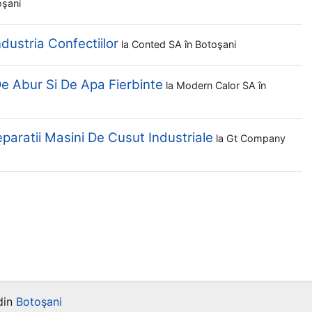
oşani
ndustria Confectiilor
la
Conted SA
în Botoşani
e Abur Si De Apa Fierbinte
la
Modern Calor SA
în
eparatii Masini De Cusut Industriale
la
Gt Company
din
Botoşani