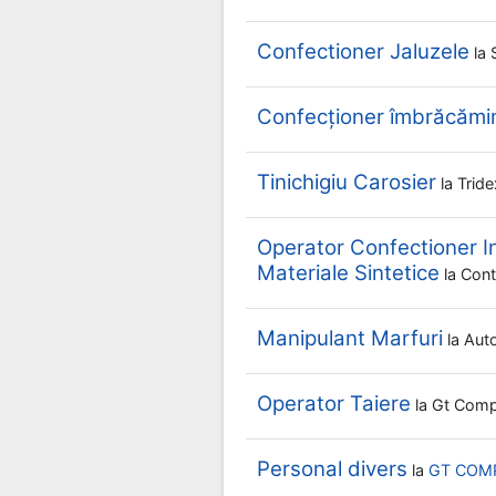
Confectioner Jaluzele
la
Confecționer îmbrăcămi
Tinichigiu Carosier
la
Trid
Operator Confectioner In
Materiale Sintetice
la
Con
Manipulant Marfuri
la
Auto
Operator Taiere
la
Gt Com
Personal divers
la
GT COM