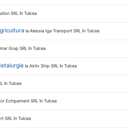
bution SRL
în Tulcea
gricultura
la
Alessia Iga Transport SRL
în Tulcea
mar Grup SRL
în Tulcea
Metalurgie
la
Aktiv Ship SRL
în Tulcea
RL
în Tulcea
tor Echipament SRL
în Tulcea
ort SRL
în Tulcea