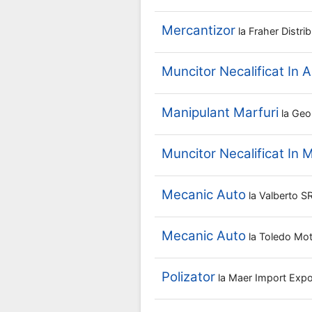
Mercantizor
la
Fraher Distri
Muncitor Necalificat In A
Manipulant Marfuri
la
Geo
Muncitor Necalificat In 
Mecanic Auto
la
Valberto S
Mecanic Auto
la
Toledo Mo
Polizator
la
Maer Import Exp