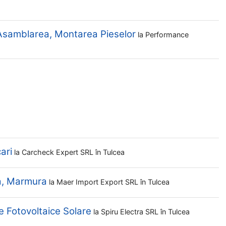
 Asamblarea, Montarea Pieselor
la
Performance
ari
la
Carcheck Expert SRL
în Tulcea
ra, Marmura
la
Maer Import Export SRL
în Tulcea
e Fotovoltaice Solare
la
Spiru Electra SRL
în Tulcea