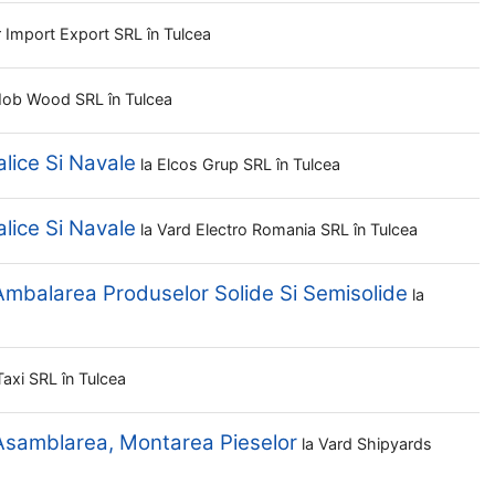
 Import Export SRL
în Tulcea
Mob Wood SRL
în Tulcea
lice Si Navale
la
Elcos Grup SRL
în Tulcea
lice Si Navale
la
Vard Electro Romania SRL
în Tulcea
Ambalarea Produselor Solide Si Semisolide
la
 Taxi SRL
în Tulcea
 Asamblarea, Montarea Pieselor
la
Vard Shipyards