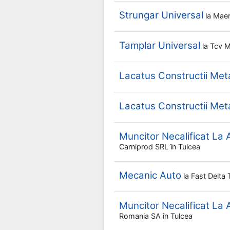
Strungar Universal
la
Maer
Tamplar Universal
la
Tcv 
Lacatus Constructii Meta
Lacatus Constructii Meta
Muncitor Necalificat La 
Carniprod SRL
în Tulcea
Mecanic Auto
la
Fast Delta
Muncitor Necalificat La
Romania SA
în Tulcea