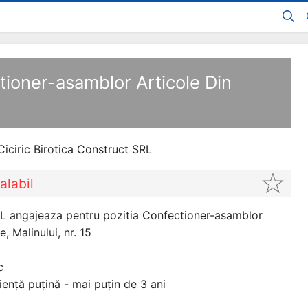
tioner-asamblor Articole Din
Ciciric Birotica Construct SRL
alabil
SRL angajeaza pentru pozitia Confectioner-asamblor
e, Malinului, nr. 15
c
iență puțină - mai puțin de 3 ani