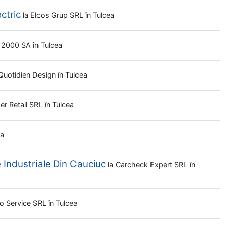
ctric
la
Elcos Grup SRL
în Tulcea
r 2000 SA
în Tulcea
Quotidien Design
în Tulcea
er Retail SRL
în Tulcea
ea
 Industriale Din Cauciuc
la
Carcheck Expert SRL
în
o Service SRL
în Tulcea