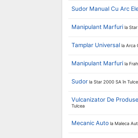
Sudor Manual Cu Arc Ele
Manipulant Marfuri
la
Sta
Tamplar Universal
la
Arca 
Manipulant Marfuri
la
Frah
Sudor
la
Star 2000 SA
în Tulc
Vulcanizator De Produse
Tulcea
Mecanic Auto
la
Maleca Aut