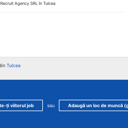
 Recruit Agency SRL
în Tulcea
din
Tulcea
-ți viitorul job
sau
Adaugă un loc de muncă (g