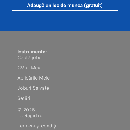
Adaugă un loc de muncă (gratuit)
Instrumente:
Caută joburi
CV-ul Meu
Aplicările Mele
Joburi Salvate
Setări
© 2026
jobRapid.ro
Termeni şi condiţii