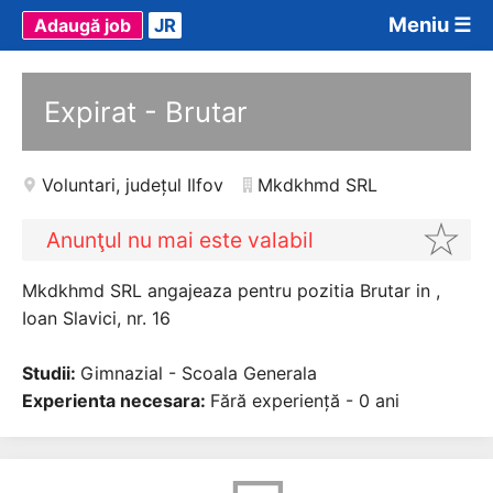
Meniu ☰
Adaugă job
JR
Expirat - Brutar
Voluntari
,
județul Ilfov
Mkdkhmd SRL
Anunţul nu mai este valabil
Mkdkhmd SRL angajeaza pentru pozitia Brutar in ,
Ioan Slavici, nr. 16
Studii:
Gimnazial - Scoala Generala
Experienta necesara:
Fără experiență - 0 ani