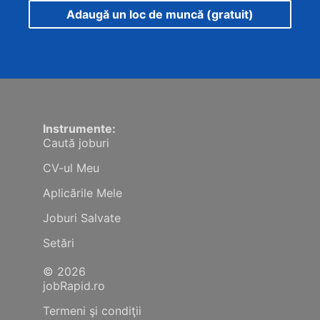
Adaugă un loc de muncă (gratuit)
Instrumente:
Caută joburi
CV-ul Meu
Aplicările Mele
Joburi Salvate
Setări
© 2026
jobRapid.ro
Termeni şi condiţii