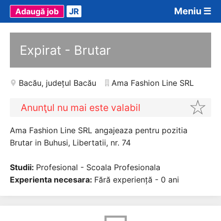
Meniu ☰
Adaugă job
JR
Expirat - Brutar
Bacău
,
județul Bacău
Ama Fashion Line SRL
Anunţul nu mai este valabil
Ama Fashion Line SRL angajeaza pentru pozitia
Brutar in Buhusi, Libertatii, nr. 74
Studii:
Profesional - Scoala Profesionala
Experienta necesara:
Fără experiență - 0 ani