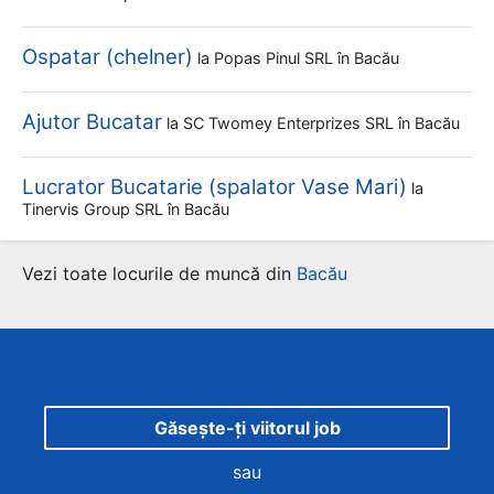
Ospatar (chelner)
la
Popas Pinul SRL
în Bacău
Ajutor Bucatar
la
SC Twomey Enterprizes SRL
în Bacău
Lucrator Bucatarie (spalator Vase Mari)
la
Tinervis Group SRL
în Bacău
Vezi toate locurile de muncă din
Bacău
Găsește-ți viitorul job
sau