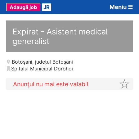
Meniu ☰
Adaugă job
JR
Expirat - Asistent medical
generalist
Botoşani
,
județul Botoşani
Spitalul Municipal Dorohoi
Anunţul nu mai este valabil