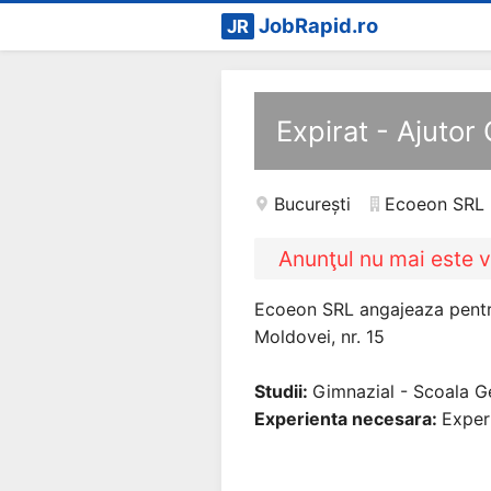
JobRapid.ro
JR
Expirat - Ajutor
București
Ecoeon SRL
Anunţul nu mai este v
Ecoeon SRL angajeaza pentru
Moldovei, nr. 15
Studii:
Gimnazial - Scoala G
Experienta necesara:
Exper