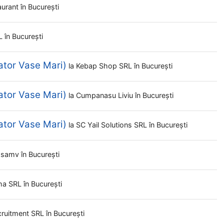
aurant
în București
RL
în București
ator Vase Mari)
la
Kebap Shop SRL
în București
ator Vase Mari)
la
Cumpanasu Liviu
în București
ator Vase Mari)
la
SC Yail Solutions SRL
în București
Usamv
în București
hha SRL
în București
cruitment SRL
în București