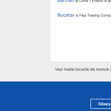
Barman
la
Corte 1 Events
în B
Bucatar
la
Fiba Trading Com
Vezi toate locurile de muncă 
Găsește