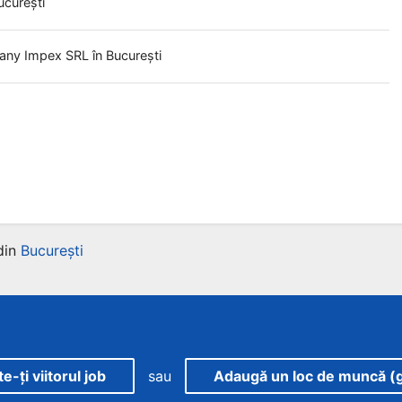
ucurești
pany Impex SRL
în București
din
București
-ți viitorul job
sau
Adaugă un loc de muncă (g