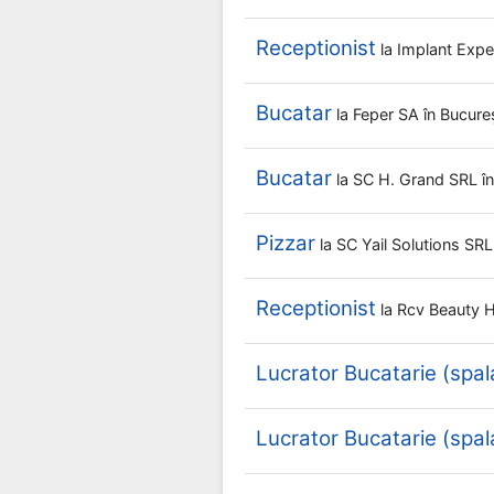
Receptionist
la
Implant Exp
Bucatar
la
Feper SA
în Bucure
Bucatar
la
SC H. Grand SRL
î
Pizzar
la
SC Yail Solutions SR
Receptionist
la
Rcv Beauty 
Lucrator Bucatarie (spal
Lucrator Bucatarie (spal