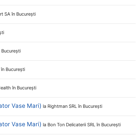
ert SA
în București
ști
n București
L
în București
Health
în București
ator Vase Mari)
la
Rightman SRL
în București
ator Vase Mari)
la
Bon Ton Delicaterii SRL
în București